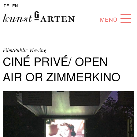
DE |
EN
MENÜ
PROGRAMM
ABOUT
Film/Public Viewing
CINÉ PRIVÉ/ OPEN
SAMMLUNG
AIR OR ZIMMERKINO
KÜNSTLER*INNEN
PARTNER*INNEN
ANGEBOTE