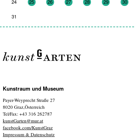
24
25
26
27
28
29
30
31
1
2
3
4
5
6
Kunstraum und Museum
Payer-Weyprecht Straße 27
8020 Graz,Österreich
Tel/Fax: +43 316 262787
kunstGarten@mur.at
facebook.com/KunstGraz
Impressum & Datenschutz