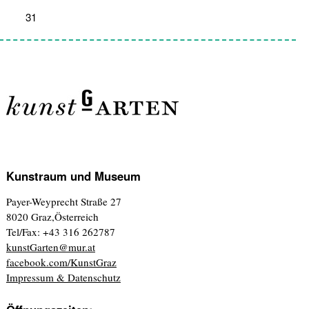
31
1
2
3
4
5
6
Kunstraum und Museum
Payer-Weyprecht Straße 27
8020 Graz,Österreich
Tel/Fax: +43 316 262787
kunstGarten@mur.at
facebook.com/KunstGraz
Impressum & Datenschutz