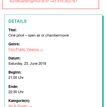
kunstGarten@mur.at or +43 316 262787
DETAILS
Titel:
Ciné privé – open air or chambermovie
Genre:
Film/Public Viewing
Datum:
Saturday, 23. June 2018
Beginn:
21:00 Uhr
Ende:
22:30 Uhr
Kategorie(n):
Art & Roses