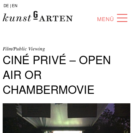
DE |
EN
MENÜ
PROGRAM
ABOUT
Film/Public Viewing
CINÉ PRIVÉ – OPEN
COLLECTION
AIR OR
ARTISTS
CHAMBERMOVIE
PARTNERS
ANGEBOTE