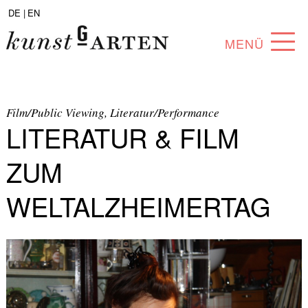
DE |
EN
MENÜ
PROGRAMM
ABOUT
Film/Public Viewing, Literatur/Performance
LITERATUR & FILM
SAMMLUNG
ZUM
KÜNSTLER*INNEN
WELTALZHEIMERTAG
PARTNER*INNEN
ANGEBOTE