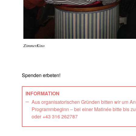
ZimmerKino
Spenden erbeten!
INFORMATION
Aus organisatorischen Gründen bitten wir um A
Programmbeginn – bei einer Matinée bitte bis z
oder +43 316 262787