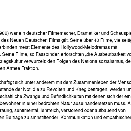
1982) war ein deutscher Filmemacher, Dramatiker und Schauspi
 des Neuen Deutschen Films gilt. Seine über 40 Filme, vielseit
 verbinden meist Elemente des Hollywood-Melodramas mit
. Seine Filme, so Fassbinder, erforschten „die Ausbeutbarkeit v
kriegskultur verwurzelt: den Folgen des Nationalsozialismus, d
en Armee Fraktion.
häftigt sich unter anderem mit dem Zusammenleben der Mens
stände der Not, die zu Revolten und Krieg beitragen, werden un
schaftliche Zwänge und Befindlichkeiten mit denen sich der ei
bewohner in einer bedrohten Natur auseinandersetzen muss. A
 traurig, sentimental, lehrreich, verstörend oder aufbauend von
 Beiträge zu sinnstiftender
Kommunikation und empathisch