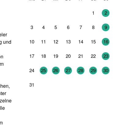
27
28
29
30
31
1
2
3
4
5
6
7
8
9
eler
10
11
12
13
14
15
16
ig und
17
18
19
20
21
22
23
on
em
24
25
26
27
28
29
30
31
1
2
3
4
5
6
chen,
ter
nzelne
lle
em