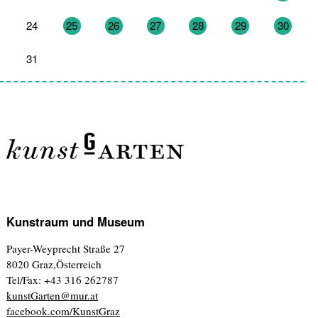
24
25
26
27
28
29
30
31
1
2
3
4
5
6
Kunstraum und Museum
Payer-Weyprecht Straße 27
8020 Graz,Österreich
Tel/Fax: +43 316 262787
kunstGarten@mur.at
facebook.com/KunstGraz