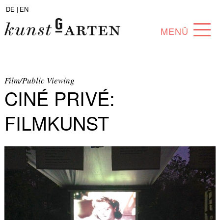
DE |
EN
MENÜ
PROGRAMM
ABOUT
Film/Public Viewing
CINÉ PRIVÉ:
SAMMLUNG
FILMKUNST
KÜNSTLER*INNEN
PARTNER*INNEN
ANGEBOTE