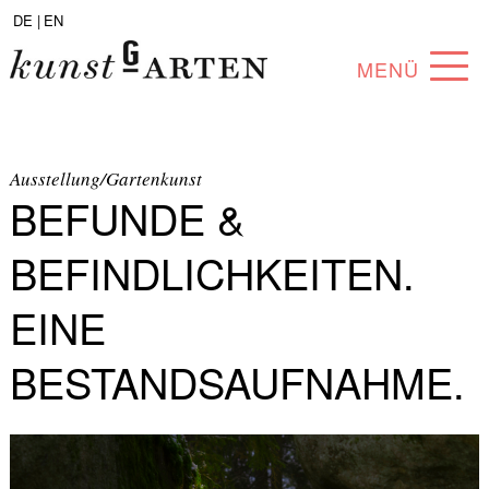
DE |
EN
MENÜ
PROGRAMM
ABOUT
Ausstellung/Gartenkunst
BEFUNDE &
SAMMLUNG
BEFINDLICHKEITEN.
KÜNSTLER*INNEN
EINE
PARTNER*INNEN
BESTANDSAUFNAHME.
ANGEBOTE