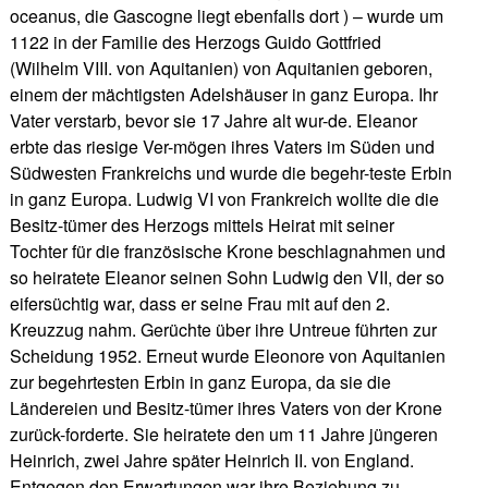
oceanus, die Gascogne liegt ebenfalls dort ) – wurde um
1122 in der Familie des Herzogs Guido Gottfried
(Wilhelm VIII. von Aquitanien) von Aquitanien geboren,
einem der mächtigsten Adelshäuser in ganz Europa. Ihr
Vater verstarb, bevor sie 17 Jahre alt wur-de. Eleanor
erbte das riesige Ver-mögen ihres Vaters im Süden und
Südwesten Frankreichs und wurde die begehr-teste Erbin
in ganz Europa. Ludwig VI von Frankreich wollte die die
Besitz-tümer des Herzogs mittels Heirat mit seiner
Tochter für die französische Krone beschlagnahmen und
so heiratete Eleanor seinen Sohn Ludwig den VII, der so
eifersüchtig war, dass er seine Frau mit auf den 2.
Kreuzzug nahm. Gerüchte über ihre Untreue führten zur
Scheidung 1952. Erneut wurde Eleonore von Aquitanien
zur begehrtesten Erbin in ganz Europa, da sie die
Ländereien und Besitz-tümer ihres Vaters von der Krone
zurück-forderte. Sie heiratete den um 11 Jahre jüngeren
Heinrich, zwei Jahre später Heinrich II. von England.
Entgegen den Erwartungen war ihre Beziehung zu