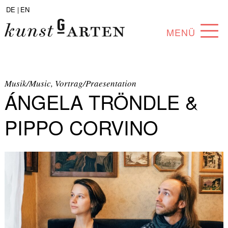
DE |
EN
MENÜ
PROGRAMM
ABOUT
Musik/Music, Vortrag/Praesentation
ÁNGELA TRÖNDLE &
SAMMLUNG
PIPPO CORVINO
KÜNSTLER*INNEN
PARTNER*INNEN
ANGEBOTE