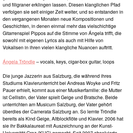
und filigraner erklingen lassen. Diesen klanglichen Pfad
verfolgen sie seit einiger Zeit weiter, und so entstanden in
den vergangenen Monaten neue Kompositionen und
Geschichten, in denen einmal mehr das vielschichtige
Gitarrenspiel Pippos auf die Stimme von Ángela trifft, die
sowohl mit eigenen Lyrics als auch mit Hilfe von
Vokalisen in ihren vielen klangliche Nuancen auftritt.
Ángela Tröndle
– vocals, keys, cigar-box guitar, loops
Die junge Jazzerin aus Salzburg, die während ihres
Studiums Klavierunterricht bei Andreas Woyke und Fritz
Pauer erhielt, kommt aus einer Musikerfamilie: die Mutter
ist Cellistin, der Vater spielt Geige und Bratsche. Beide
unterrichten am Musicum Salzburg, der Vater gehört
überdies der Camerata Salzburg an. So lernte Tröndle
bereits als Kind Geige, Altblockflöte und Klavier. 2006 hat
sie ihr Bakkalaureat mit Auszeichnung an der Kunst-
Universität Graz (KUG) gemacht. Seit 2007 absolvierte