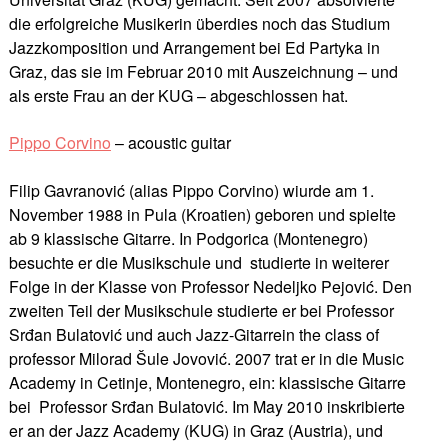
die erfolgreiche Musikerin überdies noch das Studium
Jazzkomposition und Arrangement bei Ed Partyka in
Graz, das sie im Februar 2010 mit Auszeichnung – und
als erste Frau an der KUG – abgeschlossen hat.
Pippo Corvino
– acoustic guitar
Filip Gavranović (alias Pippo Corvino) wiurde am 1.
November 1988 in Pula (Kroatien) geboren und spielte
ab 9 klassische Gitarre. In Podgorica (Montenegro)
besuchte er die Musikschule und studierte in weiterer
Folge in der Klasse von Professor Nedeljko Pejović. Den
zweiten Teil der Musikschule studierte er bei Professor
Srđan Bulatović und auch Jazz-Gitarrein the class of
professor Milorad Šule Jovović. 2007 trat er in die Music
Academy in Cetinje, Montenegro, ein: klassische Gitarre
bei Professor Srđan Bulatović. Im May 2010 inskribierte
er an der Jazz Academy (KUG) in Graz (Austria), und