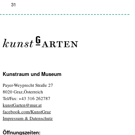
31
1
2
3
4
5
6
Kunstraum und Museum
Payer-Weyprecht Straße 27
8020 Graz,Österreich
Tel/Fax: +43 316 262787
kunstGarten@mur.at
facebook.com/KunstGraz
Impressum & Datenschutz
Öffnungszeiten: