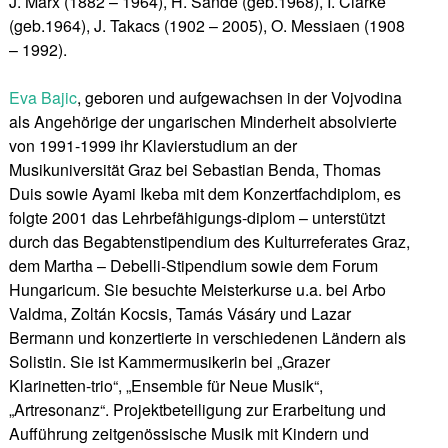
J. Marx (1882 – 1964), H. Sande (geb.1968), I. Clarke
(geb.1964), J. Takacs (1902 – 2005), O. Messiaen (1908
– 1992).
Eva Bajic
, geboren und aufgewachsen in der Vojvodina
als Angehörige der ungarischen Minderheit absolvierte
von 1991-1999 ihr Klavierstudium an der
Musikuniversität Graz bei Sebastian Benda, Thomas
Duis sowie Ayami Ikeba mit dem Konzertfachdiplom, es
folgte 2001 das Lehrbefähigungs-diplom – unterstützt
durch das Begabtenstipendium des Kulturreferates Graz,
dem Martha – Debelli-Stipendium sowie dem Forum
Hungaricum. Sie besuchte Meisterkurse u.a. bei Arbo
Valdma, Zoltán Kocsis, Tamás Vásáry und Lazar
Bermann und konzertierte in verschiedenen Ländern als
Solistin. Sie ist Kammermusikerin bei „Grazer
Klarinetten-trio“, „Ensemble für Neue Musik“,
„Artresonanz“. Projektbeteiligung zur Erarbeitung und
Aufführung zeitgenössische Musik mit Kindern und