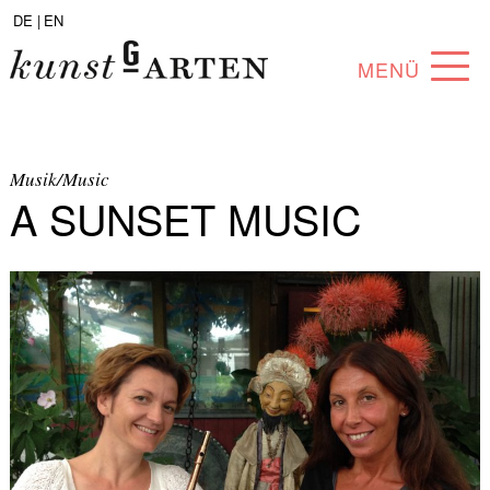
DE |
EN
MENÜ
PROGRAMM
ABOUT
Musik/Music
A SUNSET MUSIC
SAMMLUNG
KÜNSTLER*INNEN
PARTNER*INNEN
ANGEBOTE