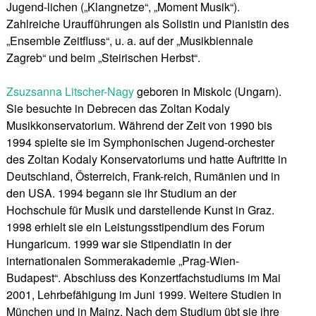
Jugend-lichen („Klangnetze“, „Moment Musik“).
Zahlreiche Uraufführungen als Solistin und Pianistin des
„Ensemble Zeitfluss“, u. a. auf der „Musikbiennale
Zagreb“ und beim „Steirischen Herbst“.
Zsuzsanna Litscher-Nagy
geboren in Miskolc (Ungarn).
Sie besuchte in Debrecen das Zoltan Kodaly
Musikkonservatorium. Während der Zeit von 1990 bis
1994 spielte sie im Symphonischen Jugend-orchester
des Zoltan Kodaly Konservatoriums und hatte Auftritte in
Deutschland, Österreich, Frank-reich, Rumänien und in
den USA. 1994 begann sie ihr Studium an der
Hochschule für Musik und darstellende Kunst in Graz.
1998 erhielt sie ein Leistungsstipendium des Forum
Hungaricum. 1999 war sie Stipendiatin in der
internationalen Sommerakademie „Prag-Wien-
Budapest“. Abschluss des Konzertfachstudiums im Mai
2001, Lehrbefähigung im Juni 1999. Weitere Studien in
München und in Mainz. Nach dem Studium übt sie ihre