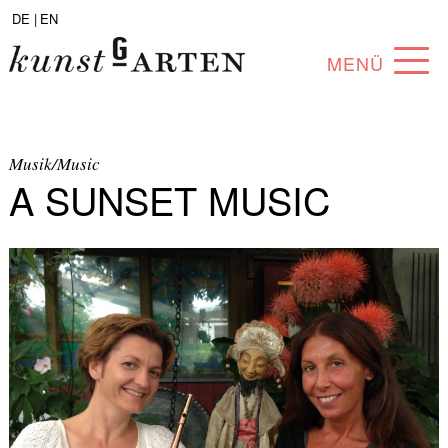
DE |
EN
MENÜ
PROGRAM
ABOUT
Musik/Music
A SUNSET MUSIC
COLLECTION
ARTISTS
PARTNERS
ANGEBOTE