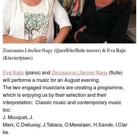
Zsuzsanna Litscher-Nagy (Querflöte/fluite travers) & Eva Bajic
(Klavier/piano)
Eva Bajic
(piano) and
Zsuzsanna Litscher-Nagy
(fluite)
will performe a music for an August evening.
The two engaged musicians are creating a programme,
which is enjoying us by their selection and their
interpretation: Classic music and contemporary music
too:
J. Mouquet,
J.
Marx,
C.Debussy,
J.Takacs,
O.Messiaen, H.Sande,
I.Clar
ke.