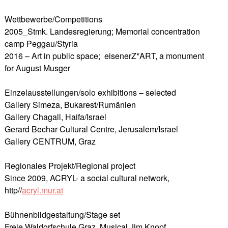
Wettbewerbe/Competitions
2005_Stmk. Landesregierung; Memorial concentration
camp Peggau/Styria
2016 – Art in public space; eisenerZ*ART, a monument
for August Musger
Einzelausstellungen/solo exhibitions – selected
Gallery Simeza, Bukarest/Rumänien
Gallery Chagall, Haifa/Israel
Gerard Bechar Cultural Centre, Jerusalem/Israel
Gallery CENTRUM, Graz
Regionales Projekt/Regional project
Since 2009, ACRYL- a social cultural network,
http//
acryl.mur.at
Bühnenbildgestaltung/Stage set
Freie Waldorfschule Graz, Musical Jim Knopf