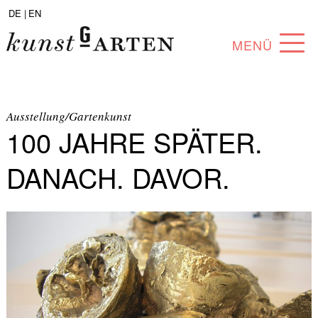
DE |
EN
MENÜ
PROGRAMM
ABOUT
Ausstellung/Gartenkunst
100 JAHRE SPÄTER.
SAMMLUNG
DANACH. DAVOR.
KÜNSTLER*INNEN
PARTNER*INNEN
ANGEBOTE