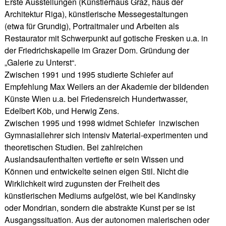
Erste Ausstellungen (Künstlerhaus Graz, haus der
Architektur Riga), künstlerische Messegestaltungen
(etwa für Grundig), Portraitmaler und Arbeiten als
Restaurator mit Schwerpunkt auf gotische Fresken u.a. in
der Friedrichskapelle im Grazer Dom. Gründung der
„Galerie zu Unterst“.
Zwischen 1991 und 1995 studierte Schiefer auf
Empfehlung Max Weilers an der Akademie der bildenden
Künste Wien u.a. bei Friedensreich Hundertwasser,
Edelbert Köb, und Herwig Zens.
Zwischen 1995 und 1998 widmet Schiefer ­ inzwischen
Gymnasiallehrer sich intensiv Material-experimenten und
theoretischen Studien. Bei zahlreichen
Auslandsaufenthalten vertiefte er sein Wissen und
Können und entwickelte seinen eigen Stil. Nicht die
Wirklichkeit wird zugunsten der Freiheit des
künstlerischen Mediums aufgelöst, wie bei Kandinsky
oder Mondrian, sondern die abstrakte Kunst per se ist
Ausgangssituation. Aus der autonomen malerischen oder