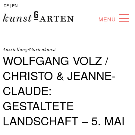
DE |
EN
MENÜ
PROGRAMM
ABOUT
Ausstellung/Gartenkunst
WOLFGANG VOLZ /
SAMMLUNG
CHRISTO & JEANNE-
KÜNSTLER*INNEN
CLAUDE:
PARTNER*INNEN
GESTALTETE
ANGEBOTE
LANDSCHAFT – 5. MAI