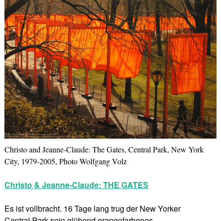
Christo and Jeanne-Claude: The Gates, Central Park, New York
City, 1979-2005, Photo Wolfgang Volz
Christo & Jeanne-Claude: THE GATES
Es ist vollbracht. 16 Tage lang trug der New Yorker
Central Park sein glühend orangefarbenes