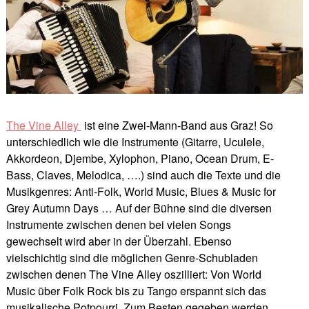
The Vine Alley
ist eine Zwei-Mann-Band aus Graz!
So
unterschiedlich wie die Instrumente (Gitarre, Uculele,
Akkordeon, Djembe, Xylophon, Piano, Ocean Drum, E-
Bass, Claves, Melodica, ….) sind auch die Texte und die
Musikgenres:
Anti-Folk, World Music, Blues & Music for
Grey Autumn Days … Auf der Bühne sind die diversen
Instrumente zwischen denen bei vielen Songs
gewechselt wird aber in der Überzahl. Ebenso
vielschichtig sind die möglichen Genre-Schubladen
zwischen denen The Vine Alley oszilliert: Von World
Music über Folk Rock bis zu Tango erspannt sich das
musikalische Potpourri. Zum Besten gegeben werden