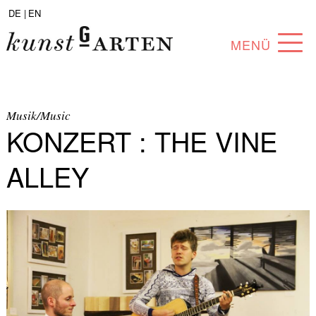
DE |
EN
MENÜ
PROGRAMM
ABOUT
Musik/Music
KONZERT : THE VINE
SAMMLUNG
ALLEY
KÜNSTLER*INNEN
PARTNER*INNEN
ANGEBOTE