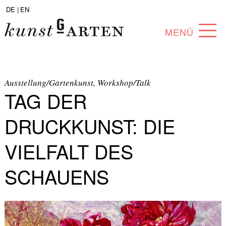
DE |
EN
MENÜ
PROGRAMM
ABOUT
Ausstellung/Gartenkunst, Workshop/Talk
TAG DER
SAMMLUNG
DRUCKKUNST: DIE
KÜNSTLER*INNEN
VIELFALT DES
PARTNER*INNEN
SCHAUENS
ANGEBOTE