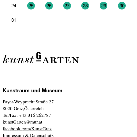
24
25
26
27
28
29
30
31
1
2
3
4
5
6
Kunstraum und Museum
Payer-Weyprecht Straße 27
8020 Graz,Österreich
Tel/Fax: +43 316 262787
kunstGarten@mur.at
facebook.com/KunstGraz
Impressum & Datenschutz