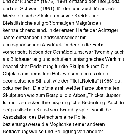
und der Künstler“ (1975). 1961 entstand der Titel „Leda
und der Schwan“ (1961), für den und auch für andere
Werke einfache Strukturen sowie Kreide- und
Bleistiftstriche auf großformatigen Malgründen
kennzeichnend sind. In der ersten Hälfte der Achtziger
Jahre entstanden Landschaftsbilder mit
atmosphärischem Ausdruck, in denen die Farbe
vorherrscht. Neben der Gemäldekunst war Twombly auch
als Bildhauer tätig und schuf ein umfangreiches Werk mit
beachtlicher Bedeutung für die Skulpturkunst. Die
Objekte aus bemaltem Holz weisen oftmals einen
geometrischen Stil auf, wie der Titel „Rotella“ (1986) gut
dokumentiert. Die oftmals mit weißer Farbe übermalten
Skulpturen wie zum Beispiel die Arbeit „Thicket, Jupiter
Island“ verdecken ihre ursprüngliche Bedeutung. Auch in
der plastischen Kunst von Twombly spielt somit die
Assoziation des Betrachters eine Rolle,
beziehungsweise die Möglichkeit einer anderen
Betrachtungsweise und Beilegung von anderer