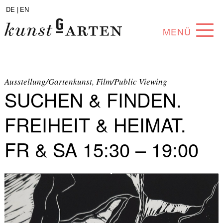
DE |
EN
MENÜ
PROGRAMM
ABOUT
Ausstellung/Gartenkunst, Film/Public Viewing
SUCHEN & FINDEN.
SAMMLUNG
FREIHEIT & HEIMAT.
KÜNSTLER*INNEN
FR & SA 15:30 – 19:00
PARTNER*INNEN
ANGEBOTE