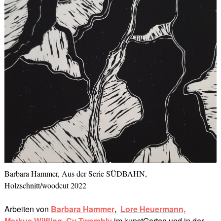
Barbara Hammer, Aus der Serie SÜDBAHN,
Holzschnitt/woodcut 2022
Arbeiten von
Barbara Hammer
,
Lore Heuerman
n,
Markus Wilfling,
Cy Twombly
im kunstGarten und in der