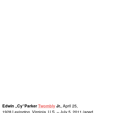
Edwin „Cy“Parker
Twombly
Jr.
, April 25,
1928 Lexington, Virginia, U.S. – July 5, 2011 (aged