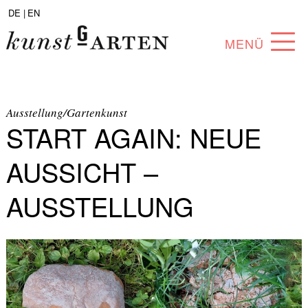
DE |
EN
MENÜ
PROGRAMM
ABOUT
Ausstellung/Gartenkunst
START AGAIN: NEUE
SAMMLUNG
AUSSICHT –
KÜNSTLER*INNEN
AUSSTELLUNG
PARTNER*INNEN
ANGEBOTE