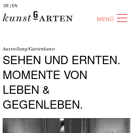
DE |
EN
MENÜ
PROGRAMM
ABOUT
Ausstellung/Gartenkunst
SEHEN UND ERNTEN.
SAMMLUNG
MOMENTE VON
KÜNSTLER*INNEN
LEBEN &
PARTNER*INNEN
GEGENLEBEN.
ANGEBOTE