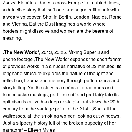
Zsuzsi Flohr in a dance across Europe in troubled times,
a detective story that isn’t one, and a queer film noir with
a weary voiceover. Shot in Berlin, London, Naples, Rome
and Vienna, Eat the Dust imagines a world where
borders might dissolve and women are the bearers of
meaning.
‚
The New World‘
, 2013, 23:25. Mixing Super 8 and
phone footage ‚The New World‘ expands the short format
of previous works in a sinuous narrative of 23 minutes. Its
longhand structure explores the nature of thought and
reflection, trauma and memory through performance and
storytelling. Yet the story is a series of dead ends and
inconclusive musings, part film noir and part fairy tale its
optimism is cut with a deep nostalgia that views the 20th
century from the vantage point of the 21st . „She..all the
waitresses, all the smoking women looking out windows.
Just a slippery history full of the broken puppetry of her
narrators“ – Eileen Myles