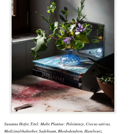
Susanna Hofer, Titel: Malte Plantae: Poleiminze, Crocus sativus,
Medizinalrhabarber, Sadebaum, Rhododendron, Haselwurz,