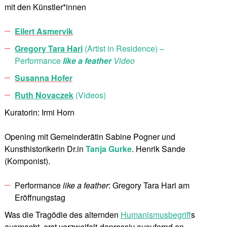
mit den Künstler*innen
Eilert Asmervik
Gregory Tara Hari
(Artist in Residence) –
Performance
like a feather
Video
Susanna Hofer
Ruth Novaczek
(Videos)
Kuratorin: Irmi Horn
Opening mit Gemeinderätin Sabine Pogner und
Kunsthistorikerin Dr.in
Tanja Gurke
. Henrik Sande
(Komponist).
Performance
like a feather
: Gregory Tara Hari am
Eröffnungstag
Was die Tragödie des alternden
Humanismusbegriff
s
ausmacht, erst verzweifelt-depressiv ausufernd an