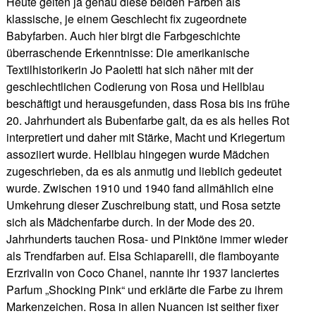
Heute gelten ja genau diese beiden Farben als
klassische, je einem Geschlecht fix zugeordnete
Babyfarben. Auch hier birgt die Farbgeschichte
überraschende Erkenntnisse: Die amerikanische
Textilhistorikerin Jo Paoletti hat sich näher mit der
geschlechtlichen Codierung von Rosa und Hellblau
beschäftigt und herausgefunden, dass Rosa bis ins frühe
20. Jahrhundert als Bubenfarbe galt, da es als helles Rot
interpretiert und daher mit Stärke, Macht und Kriegertum
assoziiert wurde. Hellblau hingegen wurde Mädchen
zugeschrieben, da es als anmutig und lieblich gedeutet
wurde. Zwischen 1910 und 1940 fand allmählich eine
Umkehrung dieser Zuschreibung statt, und Rosa setzte
sich als Mädchenfarbe durch. In der Mode des 20.
Jahrhunderts tauchen Rosa- und Pinktöne immer wieder
als Trendfarben auf. Elsa Schiaparelli, die flamboyante
Erzrivalin von Coco Chanel, nannte ihr 1937 lanciertes
Parfum „Shocking Pink“ und erklärte die Farbe zu ihrem
Markenzeichen. Rosa in allen Nuancen ist seither fixer