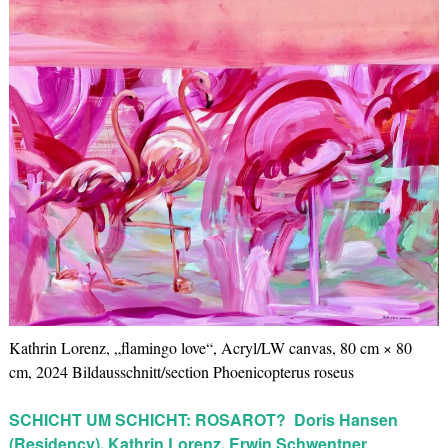
Kathrin Lorenz, „flamingo love“, Acryl/LW canvas, 80 cm × 80
cm, 2024 Bildausschnitt/section Phoenicopterus roseus
SCHICHT UM SCHICHT: ROSAROT?
Doris Hansen
(Residency),
Kathrin Lorenz, Erwin Schwentner