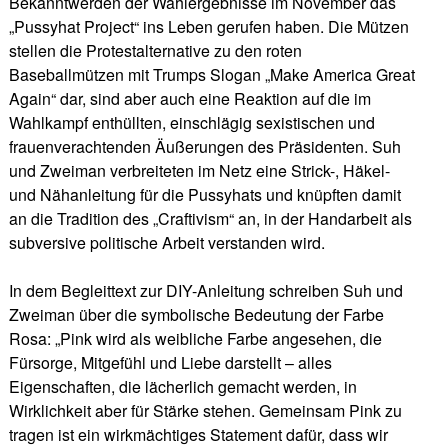
Bekanntwerden der Wahlergebnisse im November das
„Pussyhat Project“ ins Leben gerufen haben. Die Mützen
stellen die Protestalternative zu den roten
Baseballmützen mit Trumps Slogan „Make America Great
Again“ dar, sind aber auch eine Reaktion auf die im
Wahlkampf enthüllten, einschlägig sexistischen und
frauenverachtenden Äußerungen des Präsidenten. Suh
und Zweiman verbreiteten im Netz eine Strick-, Häkel-
und Nähanleitung für die Pussyhats und knüpften damit
an die Tradition des „Craftivism“ an, in der Handarbeit als
subversive politische Arbeit verstanden wird.
In dem Begleittext zur DIY-Anleitung schreiben Suh und
Zweiman über die symbolische Bedeutung der Farbe
Rosa: „Pink wird als weibliche Farbe angesehen, die
Fürsorge, Mitgefühl und Liebe darstellt – alles
Eigenschaften, die lächerlich gemacht werden, in
Wirklichkeit aber für Stärke stehen. Gemeinsam Pink zu
tragen ist ein wirkmächtiges Statement dafür, dass wir