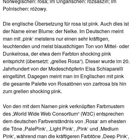
Norwegischen: rosa; im Ungarischen: rózsaszín; im
Polnischen: różowy.
Die englische Übersetzung für rosa ist pink. Auch dies ist
der Name einer Blume: der Nelke. Im Deutschen meint
man mit ‚pink‘ meistens nur einen sehr kräftigen,
leuchtenden und meist blaustichigen Ton von Mittel- oder
Dunkelrosa, der etwa dem Farbton shocking pink
entspricht (übersetzt: „grelles Rosa“). Dieser wurde im 20.
Jahrhundert von der Modeschöpferin Elsa Schiaparelli
eingeführt. Dagegen meint man im Englischen mit pink
die gesamte Palette von Rosatönen von zartrosa bis hin
zum grellen shocking pink.
Von den mit dem Namen pink verknüpften Farbmustern
des „World Wide Web Consortium“ (W3C) entsprechen
dem deutschen Farbverständnis von ‚Rosa‘ am ehesten
die Töne ‚PalePink‘, ‚Light Pink‘, ‚Pink‘ und ‚Medium
Pink‘, während man die kräftigeren Farbtöne ‚Deep Pink‘,