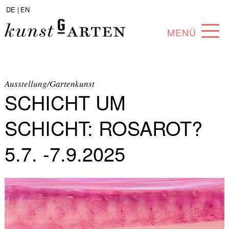
DE |
EN
MENÜ
PROGRAMM
ABOUT
Ausstellung/Gartenkunst
SCHICHT UM
SAMMLUNG
SCHICHT: ROSAROT?
KÜNSTLER*INNEN
5.7. -7.9.2025
PARTNER*INNEN
ANGEBOTE