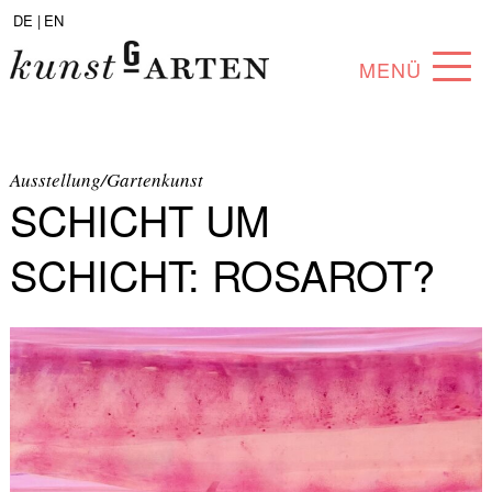
DE |
EN
MENÜ
PROGRAMM
ABOUT
Ausstellung/Gartenkunst
SCHICHT UM
SAMMLUNG
SCHICHT: ROSAROT?
KÜNSTLER*INNEN
PARTNER*INNEN
ANGEBOTE