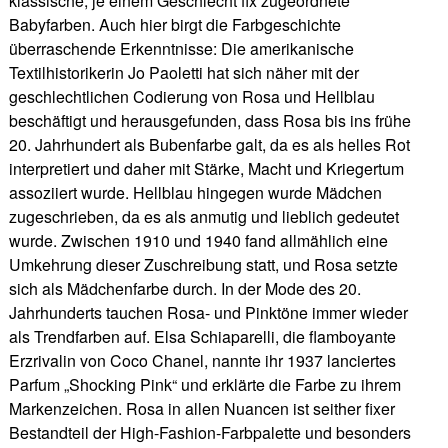
klassische, je einem Geschlecht fix zugeordnete
Babyfarben. Auch hier birgt die Farbgeschichte
überraschende Erkenntnisse: Die amerikanische
Textilhistorikerin Jo Paoletti hat sich näher mit der
geschlechtlichen Codierung von Rosa und Hellblau
beschäftigt und herausgefunden, dass Rosa bis ins frühe
20. Jahrhundert als Bubenfarbe galt, da es als helles Rot
interpretiert und daher mit Stärke, Macht und Kriegertum
assoziiert wurde. Hellblau hingegen wurde Mädchen
zugeschrieben, da es als anmutig und lieblich gedeutet
wurde. Zwischen 1910 und 1940 fand allmählich eine
Umkehrung dieser Zuschreibung statt, und Rosa setzte
sich als Mädchenfarbe durch. In der Mode des 20.
Jahrhunderts tauchen Rosa- und Pinktöne immer wieder
als Trendfarben auf. Elsa Schiaparelli, die flamboyante
Erzrivalin von Coco Chanel, nannte ihr 1937 lanciertes
Parfum „Shocking Pink“ und erklärte die Farbe zu ihrem
Markenzeichen. Rosa in allen Nuancen ist seither fixer
Bestandteil der High-Fashion-Farbpalette und besonders