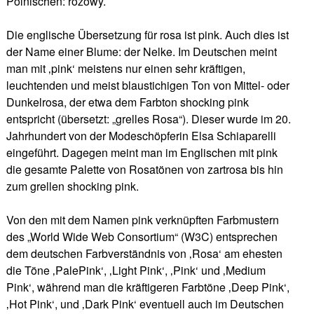
Polnischen: różowy.
Die englische Übersetzung für rosa ist pink. Auch dies ist
der Name einer Blume: der Nelke. Im Deutschen meint
man mit ‚pink‘ meistens nur einen sehr kräftigen,
leuchtenden und meist blaustichigen Ton von Mittel- oder
Dunkelrosa, der etwa dem Farbton shocking pink
entspricht (übersetzt: „grelles Rosa“). Dieser wurde im 20.
Jahrhundert von der Modeschöpferin Elsa Schiaparelli
eingeführt. Dagegen meint man im Englischen mit pink
die gesamte Palette von Rosatönen von zartrosa bis hin
zum grellen shocking pink.
Von den mit dem Namen pink verknüpften Farbmustern
des „World Wide Web Consortium“ (W3C) entsprechen
dem deutschen Farbverständnis von ‚Rosa‘ am ehesten
die Töne ‚PalePink‘, ‚Light Pink‘, ‚Pink‘ und ‚Medium
Pink‘, während man die kräftigeren Farbtöne ‚Deep Pink‘,
‚Hot Pink‘, und ‚Dark Pink‘ eventuell auch im Deutschen