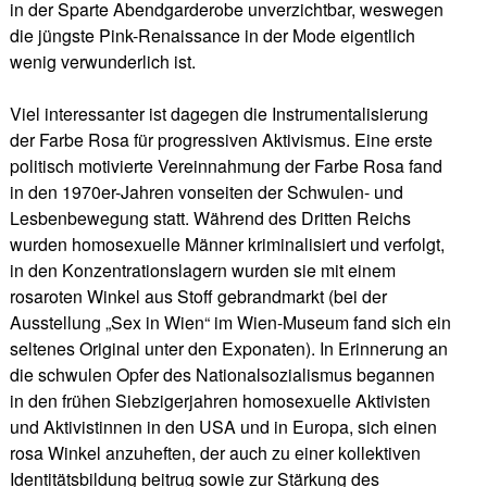
in der Sparte Abendgarderobe unverzichtbar, weswegen
die jüngste Pink-Renaissance in der Mode eigentlich
wenig verwunderlich ist.
Viel interessanter ist dagegen die Instrumentalisierung
der Farbe Rosa für progressiven Aktivismus. Eine erste
politisch motivierte Vereinnahmung der Farbe Rosa fand
in den 1970er-Jahren vonseiten der Schwulen- und
Lesbenbewegung statt. Während des Dritten Reichs
wurden homosexuelle Männer kriminalisiert und verfolgt,
in den Konzentrationslagern wurden sie mit einem
rosaroten Winkel aus Stoff gebrandmarkt (bei der
Ausstellung „Sex in Wien“ im Wien-Museum fand sich ein
seltenes Original unter den Exponaten). In Erinnerung an
die schwulen Opfer des Nationalsozialismus begannen
in den frühen Siebzigerjahren homosexuelle Aktivisten
und Aktivistinnen in den USA und in Europa, sich einen
rosa Winkel anzuheften, der auch zu einer kollektiven
Identitätsbildung beitrug sowie zur Stärkung des