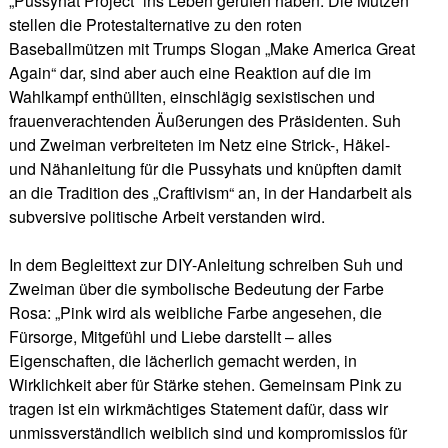
„Pussyhat Project“ ins Leben gerufen haben. Die Mützen
stellen die Protestalternative zu den roten
Baseballmützen mit Trumps Slogan „Make America Great
Again“ dar, sind aber auch eine Reaktion auf die im
Wahlkampf enthüllten, einschlägig sexistischen und
frauenverachtenden Äußerungen des Präsidenten. Suh
und Zweiman verbreiteten im Netz eine Strick-, Häkel-
und Nähanleitung für die Pussyhats und knüpften damit
an die Tradition des „Craftivism“ an, in der Handarbeit als
subversive politische Arbeit verstanden wird.
In dem Begleittext zur DIY-Anleitung schreiben Suh und
Zweiman über die symbolische Bedeutung der Farbe
Rosa: „Pink wird als weibliche Farbe angesehen, die
Fürsorge, Mitgefühl und Liebe darstellt – alles
Eigenschaften, die lächerlich gemacht werden, in
Wirklichkeit aber für Stärke stehen. Gemeinsam Pink zu
tragen ist ein wirkmächtiges Statement dafür, dass wir
unmissverständlich weiblich sind und kompromisslos für