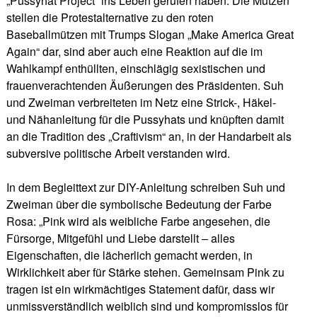
„Pussyhat Project“ ins Leben gerufen haben. Die Mützen
stellen die Protestalternative zu den roten
Baseballmützen mit Trumps Slogan „Make America Great
Again“ dar, sind aber auch eine Reaktion auf die im
Wahlkampf enthüllten, einschlägig sexistischen und
frauenverachtenden Äußerungen des Präsidenten. Suh
und Zweiman verbreiteten im Netz eine Strick-, Häkel-
und Nähanleitung für die Pussyhats und knüpften damit
an die Tradition des „Craftivism“ an, in der Handarbeit als
subversive politische Arbeit verstanden wird.
In dem Begleittext zur DIY-Anleitung schreiben Suh und
Zweiman über die symbolische Bedeutung der Farbe
Rosa: „Pink wird als weibliche Farbe angesehen, die
Fürsorge, Mitgefühl und Liebe darstellt – alles
Eigenschaften, die lächerlich gemacht werden, in
Wirklichkeit aber für Stärke stehen. Gemeinsam Pink zu
tragen ist ein wirkmächtiges Statement dafür, dass wir
unmissverständlich weiblich sind und kompromisslos für