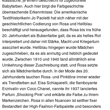
klassische, je einem Geschlecht fix zugeordnete
Babyfarben. Auch hier birgt die Farbgeschichte
überraschende Erkenntnisse: Die amerikanische
Textilhistorikerin Jo Paoletti hat sich näher mit der
geschlechtlichen Codierung von Rosa und Hellblau
beschäftigt und herausgefunden, dass Rosa bis ins frühe
20. Jahrhundert als Bubenfarbe galt, da es als helles Rot
interpretiert und daher mit Stärke, Macht und Kriegertum
assoziiert wurde. Hellblau hingegen wurde Mädchen
zugeschrieben, da es als anmutig und lieblich gedeutet
wurde. Zwischen 1910 und 1940 fand allmählich eine
Umkehrung dieser Zuschreibung statt, und Rosa setzte
sich als Mädchenfarbe durch. In der Mode des 20.
Jahrhunderts tauchen Rosa- und Pinktöne immer wieder
als Trendfarben auf. Elsa Schiaparelli, die flamboyante
Erzrivalin von Coco Chanel, nannte ihr 1937 lanciertes
Parfum „Shocking Pink“ und erklärte die Farbe zu ihrem
Markenzeichen. Rosa in allen Nuancen ist seither fixer
Bestandteil der High-Fashion-Farbpalette und besonders