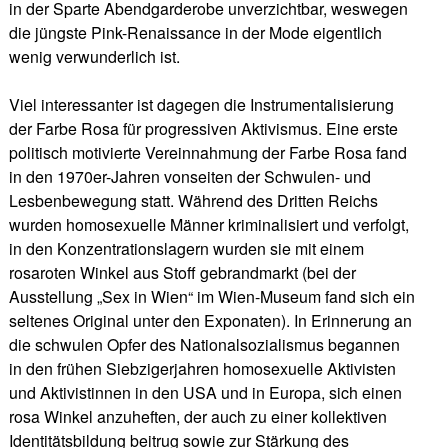
in der Sparte Abendgarderobe unverzichtbar, weswegen
die jüngste Pink-Renaissance in der Mode eigentlich
wenig verwunderlich ist.
Viel interessanter ist dagegen die Instrumentalisierung
der Farbe Rosa für progressiven Aktivismus. Eine erste
politisch motivierte Vereinnahmung der Farbe Rosa fand
in den 1970er-Jahren vonseiten der Schwulen- und
Lesbenbewegung statt. Während des Dritten Reichs
wurden homosexuelle Männer kriminalisiert und verfolgt,
in den Konzentrationslagern wurden sie mit einem
rosaroten Winkel aus Stoff gebrandmarkt (bei der
Ausstellung „Sex in Wien“ im Wien-Museum fand sich ein
seltenes Original unter den Exponaten). In Erinnerung an
die schwulen Opfer des Nationalsozialismus begannen
in den frühen Siebzigerjahren homosexuelle Aktivisten
und Aktivistinnen in den USA und in Europa, sich einen
rosa Winkel anzuheften, der auch zu einer kollektiven
Identitätsbildung beitrug sowie zur Stärkung des