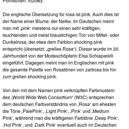
Polnischen: różowy.
Die englische Übersetzung für rosa ist pink. Auch dies ist
der Name einer Blume: der Nelke. Im Deutschen meint
man mit ‚pink‘ meistens nur einen sehr kräftigen,
leuchtenden und meist blaustichigen Ton von Mittel- oder
Dunkelrosa, der etwa dem Farbton shocking pink
entspricht (übersetzt: „grelles Rosa“). Dieser wurde im 20.
Jahrhundert von der Modeschöpferin Elsa Schiaparelli
eingeführt. Dagegen meint man im Englischen mit pink
die gesamte Palette von Rosatönen von zartrosa bis hin
zum grellen shocking pink.
Von den mit dem Namen pink verknüpften Farbmustern
des „World Wide Web Consortium“ (W3C) entsprechen
dem deutschen Farbverständnis von ‚Rosa‘ am ehesten
die Töne ‚PalePink‘, ‚Light Pink‘, ‚Pink‘ und ‚Medium
Pink‘, während man die kräftigeren Farbtöne ‚Deep Pink‘,
‚Hot Pink‘, und ‚Dark Pink‘ eventuell auch im Deutschen