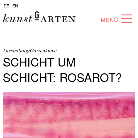
DE |
EN
MENÜ
PROGRAMM
ABOUT
Ausstellung/Gartenkunst
SCHICHT UM
SAMMLUNG
SCHICHT: ROSAROT?
KÜNSTLER*INNEN
PARTNER*INNEN
ANGEBOTE