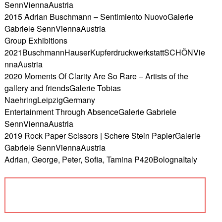
SennViennaAustria
2015 Adrian Buschmann – Sentimiento NuovoGalerie
Gabriele SennViennaAustria
Group Exhibitions
2021BuschmannHauserKupferdruckwerkstattSCHÖNVie
nnaAustria
2020 Moments Of Clarity Are So Rare – Artists of the
gallery and friendsGalerie Tobias
NaehringLeipzigGermany
Entertainment Through AbsenceGalerie Gabriele
SennViennaAustria
2019 Rock Paper Scissors | Schere Stein PapierGalerie
Gabriele SennViennaAustria
Adrian, George, Peter, Sofia, Tamina P420BolognaItaly