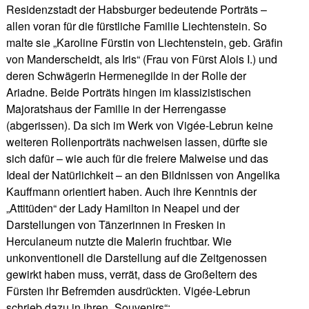
Residenzstadt der Habsburger bedeutende Porträts –
allen voran für die fürstliche Familie Liechtenstein. So
malte sie „Karoline Fürstin von Liechtenstein, geb. Gräfin
von Manderscheidt, als Iris“ (Frau von Fürst Alois I.) und
deren Schwägerin Hermenegilde in der Rolle der
Ariadne. Beide Porträts hingen im klassizistischen
Majoratshaus der Familie in der Herrengasse
(abgerissen). Da sich im Werk von Vigée-Lebrun keine
weiteren Rollenporträts nachweisen lassen, dürfte sie
sich dafür – wie auch für die freiere Malweise und das
Ideal der Natürlichkeit – an den Bildnissen von Angelika
Kauffmann orientiert haben. Auch ihre Kenntnis der
„Attitüden“ der Lady Hamilton in Neapel und der
Darstellungen von Tänzerinnen in Fresken in
Herculaneum nutzte die Malerin fruchtbar. Wie
unkonventionell die Darstellung auf die Zeitgenossen
gewirkt haben muss, verrät, dass de Großeltern des
Fürsten ihr Befremden ausdrückten. Vigée-Lebrun
schrieb dazu in ihren „Souvenirs“: