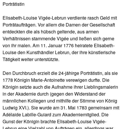
Porträtistin
Elisabeth-Louise Vigée-Lebrun verdiente rasch Geld mit
Porträtaufträgen. Vor allem die Damen der Gesellschaft
entdeckten die als hübsch geltende, aus armen
Verhältnissen stammende Vigée und ließen sich gerne
von ihr malen. Am 11. Januar 1776 heiratete Elisabeth-
Louise den Kunsthändler Lebrun, der ihre künstlerische
Tätigkeit weiter unterstützte.
Den Durchbruch erzielt die 24-jähirge Porträtistin, als sie
1778 Königin Marie-Antoinette verewigen durfte. Die
Königin setzte auch die Aufnahme ihrer Lieblingsmalerin
in der Akademie durch (gegen den Widerstand der
männlichen Kollegen und mithilfe der Stimme von König
Ludwig XVI.). Sie wurde am 31. Mai 1783 gemeinsam mit
Adélaide Labille-Guiard zum Akademiemitglied. Die
Gunst der Königin brachte Elisabeth-Louise Vigée-
Lebrun eine Vielzahl von Aufträgen ein, allerdings war