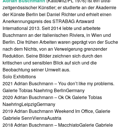
Adrian Buschmann
(Kattowitz/PL 1976) ist ein ultra-
zeitgenössischer Künstler; er studierte an der Akademie
der Künste Berlin bei Daniel Richter und erhielt einen
Anerkennungspreis des STRABAG Artaward
International 2013. Seit 2014 lebte und arbeitete
Buschmann an der italienischen Riviera, in Wien und
Berlin. Die frühen Arbeiten waren geprägt von der Suche
nach dem Nichts, von an Verweigerung grenzender
Reduktion. Seine Bilder zeichnen sich durch den
kritischen und sensiblen Blick auf sich und die
Beobachtung seiner Umwelt aus.
Solo Exhibitions
2021 Adrian Buschmann – You don’t like my problems.
Galerie Tobias Naehring BerlinGermany
2020 Adrian Buschmann – Ok Ok Galerie Tobias
NaehringLeipzigGermany
2019 Adrian Buschmann Weekend Im Office, Galerie
Gabriele SennViennaAustria
2018 Adrian Buschmann – MacchiatoGalerie Gabriele