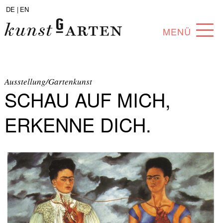
DE |
EN
MENÜ
PROGRAMM
ABOUT
Ausstellung/Gartenkunst
SCHAU AUF MICH,
SAMMLUNG
ERKENNE DICH.
KÜNSTLER*INNEN
PARTNER*INNEN
ANGEBOTE