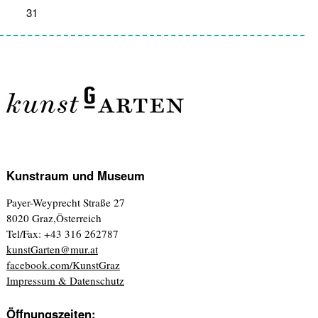
31
1
2
3
4
5
6
Kunstraum und Museum
Payer-Weyprecht Straße 27
8020 Graz,Österreich
Tel/Fax: +43 316 262787
kunstGarten@mur.at
facebook.com/KunstGraz
Impressum & Datenschutz
Öffnungszeiten: