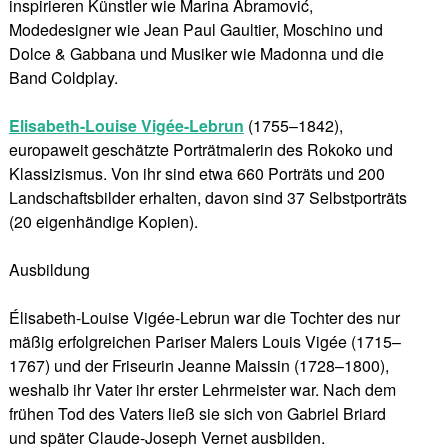
inspirieren Künstler wie Marina Abramović,
Modedesigner wie Jean Paul Gaultier, Moschino und
Dolce & Gabbana und Musiker wie Madonna und die
Band Coldplay.
Elisabeth-Louise Vigée-Lebrun
(1755–1842),
europaweit geschätzte Porträtmalerin des Rokoko und
Klassizismus. Von ihr sind etwa 660 Porträts und 200
Landschaftsbilder erhalten, davon sind 37 Selbstporträts
(20 eigenhändige Kopien).
Ausbildung
Élisabeth-Louise Vigée-Lebrun war die Tochter des nur
mäßig erfolgreichen Pariser Malers Louis Vigée (1715–
1767) und der Friseurin Jeanne Maissin (1728–1800),
weshalb ihr Vater ihr erster Lehrmeister war. Nach dem
frühen Tod des Vaters ließ sie sich von Gabriel Briard
und später Claude-Joseph Vernet ausbilden.