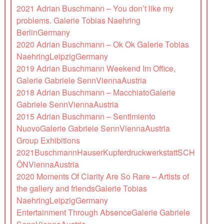
2021 Adrian Buschmann – You don’t like my
problems. Galerie Tobias Naehring
BerlinGermany
2020 Adrian Buschmann – Ok Ok Galerie Tobias
NaehringLeipzigGermany
2019 Adrian Buschmann Weekend Im Office,
Galerie Gabriele SennViennaAustria
2018 Adrian Buschmann – MacchiatoGalerie
Gabriele SennViennaAustria
2015 Adrian Buschmann – Sentimiento
NuovoGalerie Gabriele SennViennaAustria
Group Exhibitions
2021BuschmannHauserKupferdruckwerkstattSCH
ÖNViennaAustria
2020 Moments Of Clarity Are So Rare – Artists of
the gallery and friendsGalerie Tobias
NaehringLeipzigGermany
Entertainment Through AbsenceGalerie Gabriele