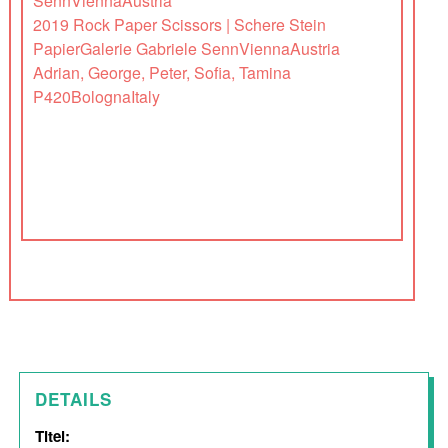
SennViennaAustria
2019 Rock Paper Scissors | Schere Stein
PapierGalerie Gabriele SennViennaAustria
Adrian, George, Peter, Sofia, Tamina
P420BolognaItaly
DETAILS
Titel: