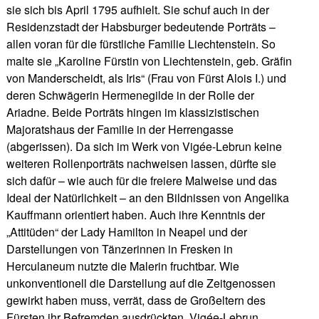
sie sich bis April 1795 aufhielt. Sie schuf auch in der
Residenzstadt der Habsburger bedeutende Porträts –
allen voran für die fürstliche Familie Liechtenstein. So
malte sie „Karoline Fürstin von Liechtenstein, geb. Gräfin
von Manderscheidt, als Iris“ (Frau von Fürst Alois I.) und
deren Schwägerin Hermenegilde in der Rolle der
Ariadne. Beide Porträts hingen im klassizistischen
Majoratshaus der Familie in der Herrengasse
(abgerissen). Da sich im Werk von Vigée-Lebrun keine
weiteren Rollenporträts nachweisen lassen, dürfte sie
sich dafür – wie auch für die freiere Malweise und das
Ideal der Natürlichkeit – an den Bildnissen von Angelika
Kauffmann orientiert haben. Auch ihre Kenntnis der
„Attitüden“ der Lady Hamilton in Neapel und der
Darstellungen von Tänzerinnen in Fresken in
Herculaneum nutzte die Malerin fruchtbar. Wie
unkonventionell die Darstellung auf die Zeitgenossen
gewirkt haben muss, verrät, dass de Großeltern des
Fürsten ihr Befremden ausdrückten. Vigée-Lebrun