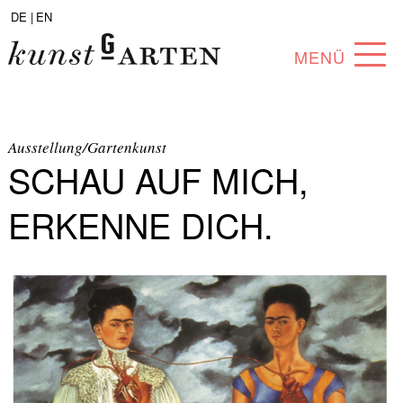
DE |
EN
MENÜ
PROGRAMM
ABOUT
Ausstellung/Gartenkunst
SCHAU AUF MICH,
SAMMLUNG
ERKENNE DICH.
KÜNSTLER*INNEN
PARTNER*INNEN
ANGEBOTE