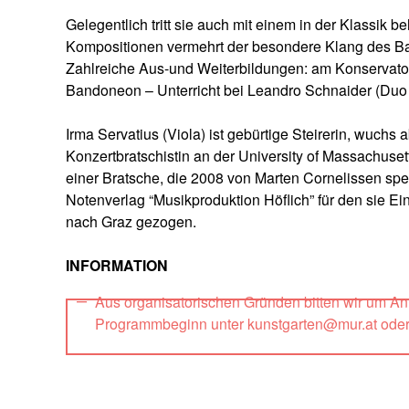
Gelegentlich tritt sie auch mit einem in der Klassik 
Kompositionen vermehrt der besondere Klang des B
Zahlreiche Aus-und Weiterbildungen: am Konservator
Bandoneon – Unterricht bei Leandro Schnaider (Duo
Irma Servatius (Viola) ist gebürtige Steirerin, wuchs 
Konzertbratschistin an der University of Massachusett
einer Bratsche, die 2008 von Marten Cornelissen spez
Notenverlag “Musikproduktion Höflich” für den sie Ei
nach Graz gezogen.
INFORMATION
Aus organisatorischen Gründen bitten wir um A
Programmbeginn unter kunstgarten@mur.at ode