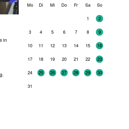
Mo
Di
Mi
Do
Fr
Sa
So
27
28
29
30
31
1
2
3
4
5
6
7
8
9
e in
10
11
12
13
14
15
16
17
18
19
20
21
22
23
24
25
26
27
28
29
30
g.
31
1
2
3
4
5
6