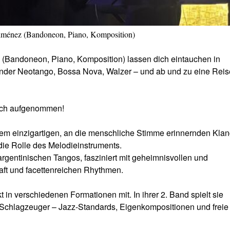
Jiménez (Bandoneon, Piano, Komposition)
(Bandoneon, Piano, Komposition) lassen dich eintauchen in
nder Neotango, Bossa Nova, Walzer – und ab und zu eine Reis
isch aufgenommen!
rem einzigartigen, an die menschliche Stimme erinnernden Klan
ie Rolle des Melodieinstruments.
gentinischen Tangos, fasziniert mit geheimnisvollen und
aft und facettenreichen Rhythmen.
 in verschiedenen Formationen mit. In ihrer 2. Band spielt sie
chlagzeuger – Jazz-Standards, Eigenkompositionen und freie