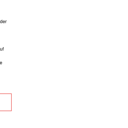
nder
uf
ie