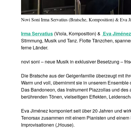
Novi Soni Irma Servatius (Bratsche, Komposition) & Eva 
Irma Servatius
(Viola, Komposition) &
Eva Jiménez
Stimmung, Musik und Tanz. Flotte Tänzchen, spanne
ferne Länder.
novi soni – neue Musik in exklusiver Besetzung – fr
Die Bratsche aus der Geigenfamilie überzeugt mit ih
Warm und voll, übernimmt sie in unserem Ensemble d
Das Bandoneon, das Instrument Piazzollas und des ar
berührenden Tönen, vielseitigen Effekten, Leidensch
Eva Jiménez komponiert seit über 20 Jahren und wirkt
Tenorsax zusammen mit einem Pianisten und einem S
Improvisationen („House).