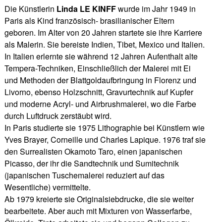
Die Künstlerin
Linda LE KINFF
wurde im Jahr 1949 in
Paris als Kind französisch- brasilianischer Eltern
geboren. Im Alter von 20 Jahren startete sie ihre Karriere
als Malerin. Sie bereiste Indien, Tibet, Mexico und Italien.
In Italien erlernte sie während 12 Jahren Aufenthalt alte
Tempera-Techniken, Einschließlich der Malerei mit Ei
und Methoden der Blattgoldaufbringung in Florenz und
Livorno, ebenso Holzschnitt, Gravurtechnik auf Kupfer
und moderne Acryl- und Airbrushmalerei, wo die Farbe
durch Luftdruck zerstäubt wird.
In Paris studierte sie 1975 Lithographie bei Künstlern wie
Yves Brayer, Corneille und Charles Lapique. 1976 traf sie
den Surrealisten Okamoto Taro, einen japanischen
Picasso, der ihr die Sandtechnik und Sumitechnik
(japanischen Tuschemalerei reduziert auf das
Wesentliche) vermittelte.
Ab 1979 kreierte sie Originalsiebdrucke, die sie weiter
bearbeitete. Aber auch mit Mixturen von Wasserfarbe,