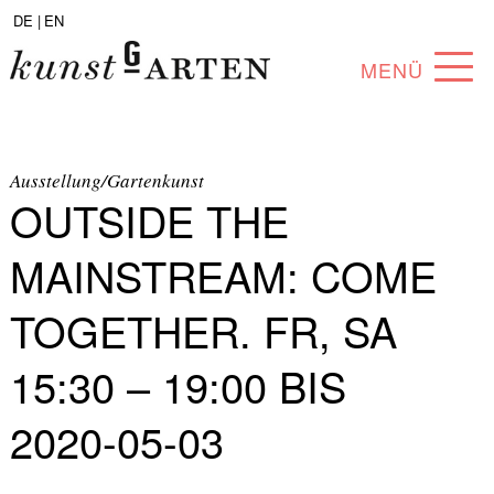
DE |
EN
MENÜ
PROGRAMM
ABOUT
Ausstellung/Gartenkunst
OUTSIDE THE
SAMMLUNG
MAINSTREAM: COME
KÜNSTLER*INNEN
TOGETHER. FR, SA
PARTNER*INNEN
15:30 – 19:00 BIS
ANGEBOTE
2020-05-03