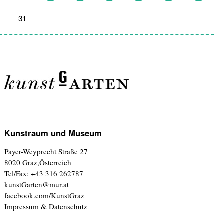
31
1
2
3
4
5
6
Kunstraum und Museum
Payer-Weyprecht Straße 27
8020 Graz,Österreich
Tel/Fax: +43 316 262787
kunstGarten@mur.at
facebook.com/KunstGraz
Impressum & Datenschutz