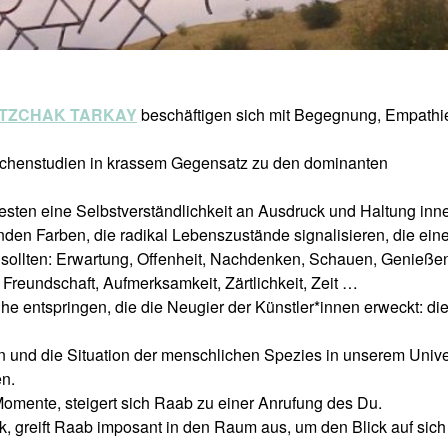
ITZCHAK TARKAY
beschäftigen sich mit Begegnung, Empathi
nschenstudien in krassem Gegensatz zu den dominanten
esten eine Selbstverständlichkeit an Ausdruck und Haltung inn
enden Farben, die radikal Lebenszustände signalisieren, die eine
sollten: Erwartung, Offenheit, Nachdenken, Schauen, Genieße
reundschaft, Aufmerksamkeit, Zärtlichkeit, Zeit …
e entspringen, die die Neugier der Künstler*innen erweckt: di
nnen und die Situation der menschlichen Spezies in unserem Uni
n.
Momente, steigert sich Raab zu einer Anrufung des Du.
k, greift Raab imposant in den Raum aus, um den Blick auf sich