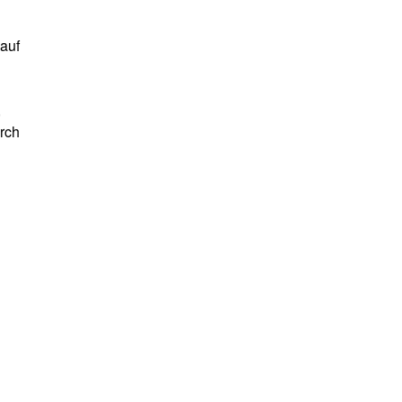
auf
,
urch