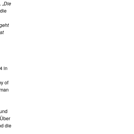
 „
Die
 die
geht
st
4 in
y of
hman
 und
 Über
nd die