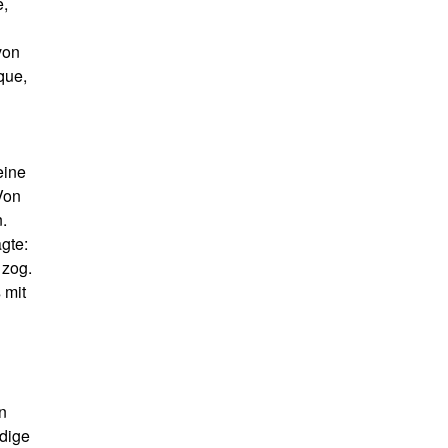
e,
von
que,
eine
Von
.
gte:
 zog.
 mit
n
ndige