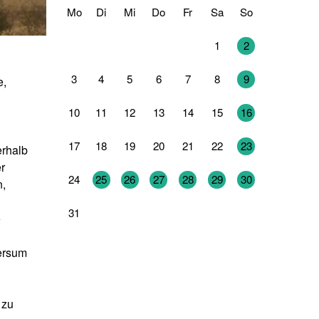
Mo
Di
Mi
Do
Fr
Sa
So
27
28
29
30
31
1
2
3
4
5
6
7
8
9
e,
10
11
12
13
14
15
16
17
18
19
20
21
22
23
erhalb
r
24
25
26
27
28
29
30
n,
31
1
2
3
4
5
6
e
versum
 zu