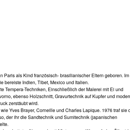
 Paris als Kind französisch- brasilianischer Eltern geboren. Im 
ie bereiste Indien, Tibet, Mexico und Italien.
alte Tempera-Techniken, Einschließlich der Malerei mit Ei und
vorno, ebenso Holzschnitt, Gravurtechnik auf Kupfer und mode
uck zerstäubt wird.
n wie Yves Brayer, Corneille und Charles Lapique. 1976 traf sie 
o, der ihr die Sandtechnik und Sumitechnik (japanischen
elte.