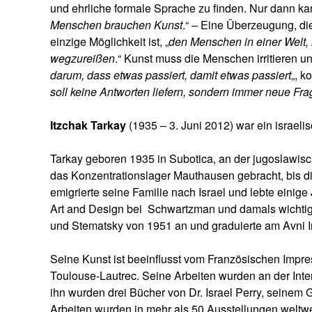
und ehrliche formale Sprache zu finden. Nur dann kan
Menschen brauchen Kunst
.“ – Eine Überzeugung, di
einzige Möglichkeit ist, „
den Menschen in einer Welt, 
wegzureißen
.“ Kunst muss die Menschen irritieren un
darum, dass etwas passiert, damit etwas passiert
„, k
soll keine Antworten liefern, sondern immer neue Fra
Itzchak Tarkay
(1935 – 3. Juni 2012) war ein israelis
Tarkay geboren 1935 in Subotica, an der jugoslawis
das Konzentrationslager Mauthausen gebracht, bis die
emigrierte seine Familie nach Israel und lebte einig
Art and Design bei Schwartzman und damals wichtig
und Stematsky von 1951 an und graduierte am Avni In
Seine Kunst ist beeinflusst vom Französischen Impr
Toulouse-Lautrec. Seine Arbeiten wurden an der Inte
ihn wurden drei Bücher von Dr. Israel Perry, seinem G
Arbeiten wurden in mehr als 50 Ausstellungen weltwe