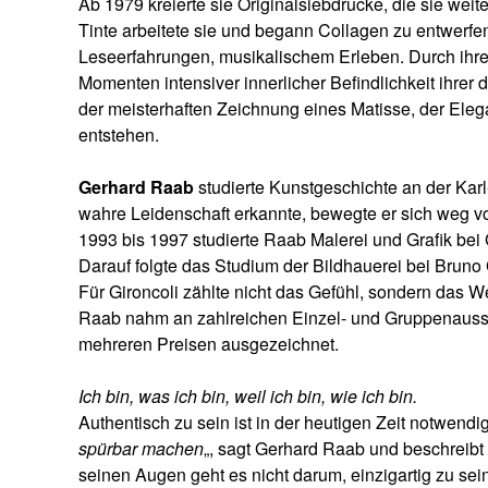
Ab 1979 kreierte sie Originalsiebdrucke, die sie weit
Tinte arbeitete sie und begann Collagen zu entwerfe
Leseerfahrungen, musikalischem Erleben. Durch ihre Vo
Momenten intensiver innerlicher Befindlichkeit ihrer 
der meisterhaften Zeichnung eines Matisse, der Eleg
entstehen.
Gerhard Raab
studierte Kunstgeschichte an der Karl-
wahre Leidenschaft erkannte, bewegte er sich weg von
1993 bis 1997 studierte Raab Malerei und Grafik be
Darauf folgte das Studium der Bildhauerei bei Bruno 
Für Gironcoli zählte nicht das Gefühl, sondern das W
Raab nahm an zahlreichen Einzel- und Gruppenausstel
mehreren Preisen ausgezeichnet.
Ich bin, was ich bin, weil ich bin, wie ich bin.
Authentisch zu sein ist in der heutigen Zeit notwendi
spürbar machen
„, sagt Gerhard Raab und beschreibt d
seinen Augen geht es nicht darum, einzigartig zu se