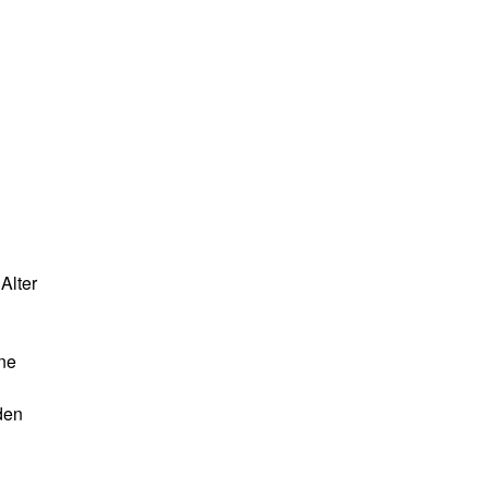
Alter
rne
den