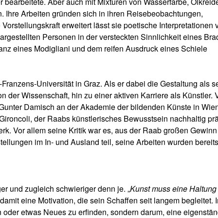
er bearbeitete. Aber auch mit Mixturen von Wasserfarbe, Ölkreid
n. Ihre Arbeiten gründen sich in ihren Reisebeobachtungen,
rstellungskraft erweitert lässt sie poetische Interpretationen 
dargestellten Personen in der versteckten Sinnlichkeit eines Bra
anz eines Modigliani und dem reifen Ausdruck eines Schiele
Franzens-Universität in Graz. Als er dabei die Gestaltung als s
 der Wissenschaft, hin zu einer aktiven Karriere als Künstler. 
i Gunter Damisch an der Akademie der bildenden Künste in Wien
Gironcoli, der Raabs künstlerisches Bewusstsein nachhaltig prä
erk. Vor allem seine Kritik war es, aus der Raab großen Gewinn
lungen im In- und Ausland teil, seine Arbeiten wurden bereits
ger und zugleich schwieriger denn je. „
Kunst muss eine Haltung
amit eine Motivation, die sein Schaffen seit langem begleitet. I
in oder etwas Neues zu erfinden, sondern darum, eine eigenstä