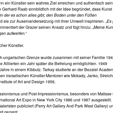
n ein Künstler sein wahres Ziel erreichen und authentisch sein.
e Gerhard Raab sinnbildlich mit der Idee begründet, dass Kunst
in der es schon alles gibt, den Boden unter den Füßen
d sie zur Auseinandersetzung mit ihrer Umwelt inspirieren. „
Es 
ommentiert der Grazer seinen Ansatz und fügt hinzu: „
Meine Kun
gen aufwerfen.
“
cher Künstler.
ch-ungarischen Grenze wurde zusammen mit seiner Familie 194
 Alliierten ein Jahr später die Befreiung ermöglichten. 1949
e Jahre in einem Kibbutz. Tarkay studierte an der Bezalel Academ
en irsraelischen Künstler-Mentoren wie Mokady, Janko, Streic
stitute of Art and Design 1956.
essionismus und Post-Impressionismus, besonders von Matisse
rnational Art Expo in New York City 1986 und 1987 ausgestellt.
aleristen publiziert (Perry Art Gallery And Park West Gallery) u
it gezeigt.