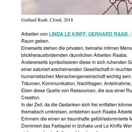
Gerhard Raab, Cloud, 2018
Arbeiten von
LINDA LE KINFF
,
GERHARD RAAB,
Raum geben.
Einerseits stehen die privaten, beinahe intimen Me
blickherausfordernden räumlichen Arbeiten Raabs.
Andererseits symbolisieren diese in sich ruhenden G
einer saturiert erscheinenden Gesellschaft in leucht
humanistischen Menschengemeinschaft wichtig sein 
Träumen, Kommunikation, Nachfragen, Anteilnahme, F
Eben diese Quelle von Ressourcen, die aus einer Ruh
Creation.
In der Zeit, da die Gedanken sich frei entfalten kö
thematisch umkreisen, entstehen auch Raabs Arbeite
Erinnern die einen an traumhafte gefühlsdominierte 
Dominiert das Farbspiel in Izchaks und Le Kinffs Wer