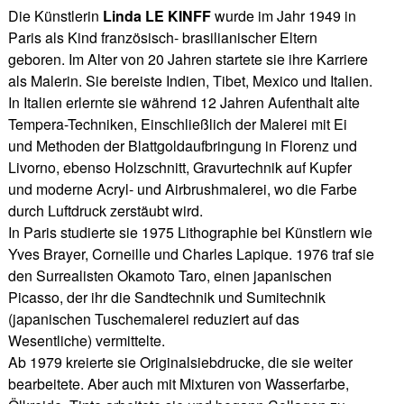
Die Künstlerin
Linda LE KINFF
wurde im Jahr 1949 in
Paris als Kind französisch- brasilianischer Eltern
geboren. Im Alter von 20 Jahren startete sie ihre Karriere
als Malerin. Sie bereiste Indien, Tibet, Mexico und Italien.
In Italien erlernte sie während 12 Jahren Aufenthalt alte
Tempera-Techniken, Einschließlich der Malerei mit Ei
und Methoden der Blattgoldaufbringung in Florenz und
Livorno, ebenso Holzschnitt, Gravurtechnik auf Kupfer
und moderne Acryl- und Airbrushmalerei, wo die Farbe
durch Luftdruck zerstäubt wird.
In Paris studierte sie 1975 Lithographie bei Künstlern wie
Yves Brayer, Corneille und Charles Lapique. 1976 traf sie
den Surrealisten Okamoto Taro, einen japanischen
Picasso, der ihr die Sandtechnik und Sumitechnik
(japanischen Tuschemalerei reduziert auf das
Wesentliche) vermittelte.
Ab 1979 kreierte sie Originalsiebdrucke, die sie weiter
bearbeitete. Aber auch mit Mixturen von Wasserfarbe,