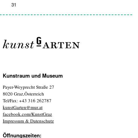
31
1
2
3
4
5
6
Kunstraum und Museum
Payer-Weyprecht Straße 27
8020 Graz,Österreich
Tel/Fax: +43 316 262787
kunstGarten@mur.at
facebook.com/KunstGraz
Impressum & Datenschutz
Öffnungszeiten: