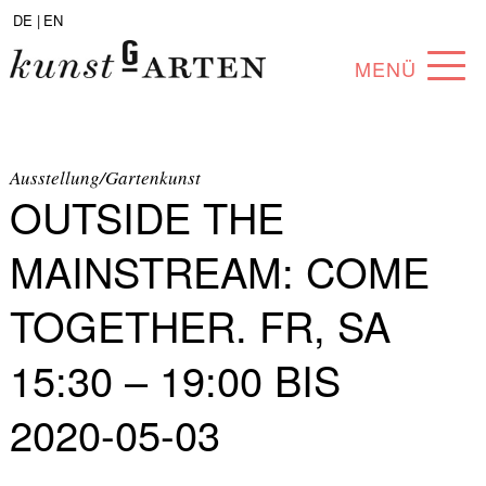
DE |
EN
MENÜ
PROGRAMM
ABOUT
Ausstellung/Gartenkunst
OUTSIDE THE
SAMMLUNG
MAINSTREAM: COME
KÜNSTLER*INNEN
TOGETHER. FR, SA
PARTNER*INNEN
15:30 – 19:00 BIS
ANGEBOTE
2020-05-03