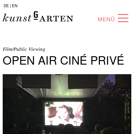
DE |
EN
MENÜ
PROGRAMM
ABOUT
Film/Public Viewing
OPEN AIR CINÉ PRIVÉ
SAMMLUNG
KÜNSTLER*INNEN
PARTNER*INNEN
ANGEBOTE