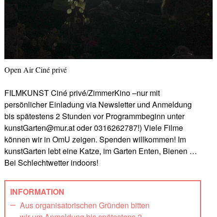
Open Air Ciné privé
FILMKUNST Ciné privé/ZimmerKino –nur mit
persönlicher Einladung via Newsletter und Anmeldung
bis spätestens 2 Stunden vor Programmbeginn unter
kunstGarten@mur.at oder 0316262787!) Viele Filme
können wir in OmU zeigen. Spenden willkommen! Im
kunstGarten lebt eine Katze, im Garten Enten, Bienen …
Bei Schlechtwetter indoors!
INFORMATION
Aus organisatorischen Gründen bitten
wir um Anmeldung bis spätestens 2