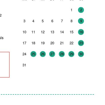
27
28
29
30
31
1
2
2
3
4
5
6
7
8
9
10
11
12
13
14
15
16
als
17
18
19
20
21
22
23
24
25
26
27
28
29
30
31
1
2
3
4
5
6