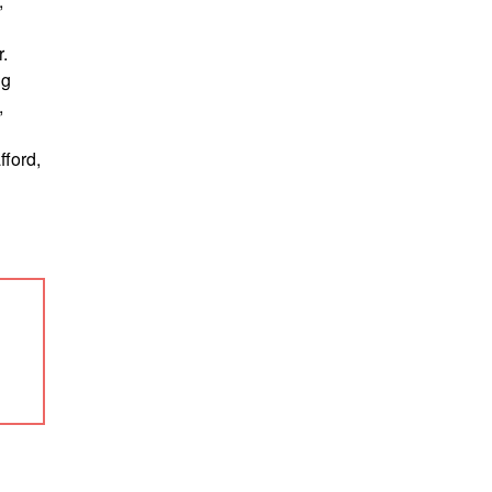
,
.
ig
,
n
fford,