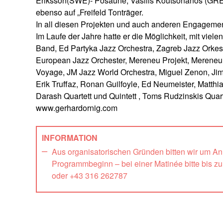
Eriksson(SWE)- Posaune, Vasilis Koutsonanos (GRE)
ebenso auf „Freifeld Tonträger.
In all diesen Projekten und auch anderen Engagement
Im Laufe der Jahre hatte er die Möglichkeit, mit vie
Band, Ed Partyka Jazz Orchestra, Zagreb Jazz Orkes
European Jazz Orchester, Mereneu Projekt, Mereneu
Voyage, JM Jazz World Orchestra, Miguel Zenon, Jim M
Erik Truffaz, Ronan Guilfoyle, Ed Neumeister, Matthi
Darash Quartett und Quintett , Toms Rudzinskis Qua
www.gerhardornig.com
INFORMATION
Aus organisatorischen Gründen bitten wir um A
Programmbeginn – bei einer Matinée bitte bis z
oder +43 316 262787