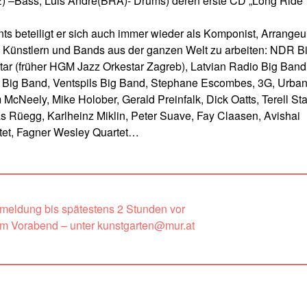
 –Bass, Luis André(BRA)- Drums) deren erste CD „Long Ride“
s beteiligt er sich auch immer wieder als Komponist, Arrangeur
len Künstlern und Bands aus der ganzen Welt zu arbeiten: NDR B
tar (früher HGM Jazz Orkestar Zagreb), Latvian Radio Big Band
 Big Band, Ventspils Big Band, Stephane Escombes, 3G, Urba
cNeely, Mike Holober, Gerald Preinfalk, Dick Oatts, Terell Sta
as Rüegg, Karlheinz Miklin, Peter Suave, Fay Claasen, Avishai
rtet, Fagner Wesley Quartet…
nmeldung bis spätestens 2 Stunden vor
um Vorabend – unter kunstgarten@mur.at