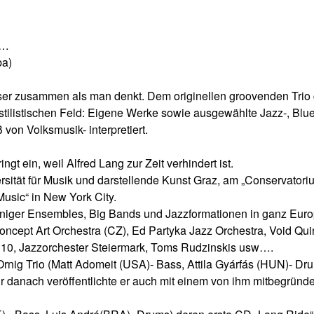
 …
a)
ser zusammen als man denkt. Dem originellen groovenden Trio 
 stilistischen Feld: Eigene Werke sowie ausgewählte Jazz-, Blu
von Volksmusik- interpretiert.
t ein, weil Alfred Lang zur Zeit verhindert ist.
ersität für Musik und darstellende Kunst Graz, am „Conservatori
usic“ in New York City.
d einiger Ensembles, Big Bands und Jazzformationen in ganz Euro
oncept Art Orchestra (CZ), Ed Partyka Jazz Orchestra, Void Quin
n 10, Jazzorchester Steiermark, Toms Rudzinskis usw….
Ornig Trio (Matt Adomeit (USA)- Bass, Attila Gyárfás (HUN)- Dr
ahr danach veröffentlichte er auch mit einem von ihm mitbegründ