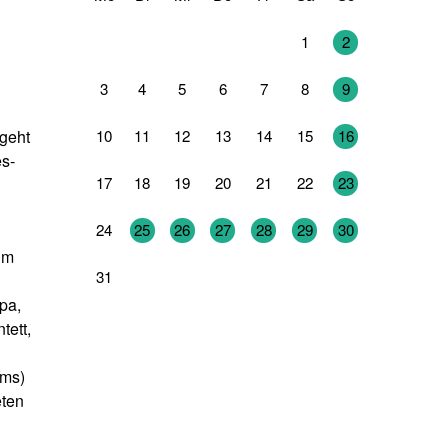
27
28
29
30
31
1
2
3
4
5
6
7
8
9
10
11
12
13
14
15
16
geht
es-
17
18
19
20
21
22
23
24
25
26
27
28
29
30
um
31
1
2
3
4
5
6
pa,
tett,
ums)
eten