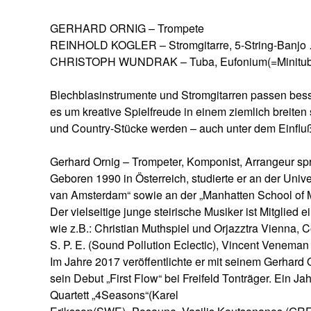
GERHARD ORNIG
– Trompete
REINHOLD KOGLER – Stromgitarre, 5-String-Banjo
CHRISTOPH WUNDRAK – Tuba, Eufonium(=Minitub
Blechblasinstrumente und Stromgitarren passen bes
es um kreative Spielfreude in einem ziemlich breiten
und Country-Stücke werden – auch unter dem Einfluß 
Gerhard Ornig – Trompeter, Komponist, Arrangeur spring
Geboren 1990 in Österreich, studierte er an der Univ
van Amsterdam“ sowie an der „Manhatten School of M
Der vielseitige junge steirische Musiker ist Mitglie
wie z.B.: Christian Muthspiel und Orjazztra Vienna, C
S. P. E. (Sound Pollution Eclectic), Vincent Venema
Im Jahre 2017 veröffentlichte er mit seinem Gerhard 
sein Debut „First Flow“ bei Freifeld Tonträger. Ein J
Quartett „4Seasons“(Karel