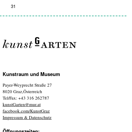
31
1
2
3
4
5
6
Kunstraum und Museum
Payer-Weyprecht Straße 27
8020 Graz,Österreich
Tel/Fax: +43 316 262787
kunstGarten@mur.at
facebook.com/KunstGraz
Impressum & Datenschutz
Öffnungszeiten: