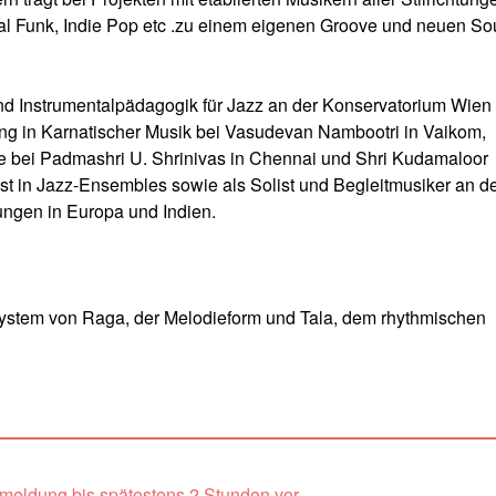
tal Funk, Indie Pop etc .zu einem eigenen Groove und neuen S
und Instrumentalpädagogik für Jazz an der Konservatorium Wien
dung in Karnatischer Musik bei Vasudevan Nambootri in Vaikom,
te bei Padmashri U. Shrinivas in Chennai und Shri Kudamaloor
rist in Jazz-Ensembles sowie als Solist und Begleitmusiker an d
ngen in Europa und Indien.
System von Raga, der Melodieform und Tala, dem rhythmischen
nmeldung bis spätestens 2 Stunden vor