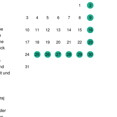
27
28
29
30
31
1
2
3
4
5
6
7
8
9
ne
10
11
12
13
14
15
16
e
ne
17
18
19
20
21
22
23
uck
24
25
26
27
28
29
30
n
and
31
1
2
3
4
5
6
it und
raj
der
en,