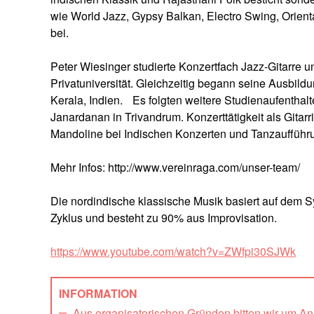
wie World Jazz, Gypsy Balkan, Electro Swing, Orien
bei.
Peter Wiesinger studierte Konzertfach Jazz-Gitarre 
Privatuniversität. Gleichzeitig begann seine Ausbil
Kerala, Indien. Es folgten weitere Studienaufenthal
Janardanan in Trivandrum. Konzerttätigkeit als Gitar
Mandoline bei Indischen Konzerten und Tanzaufführu
Mehr Infos: http://www.vereinraga.com/unser-team/
Die nordindische klassische Musik basiert auf dem 
Zyklus und besteht zu 90% aus Improvisation.
https://www.youtube.com/watch?v=ZWfpi30SJWk
INFORMATION
Aus organisatorischen Gründen bitten wir um A