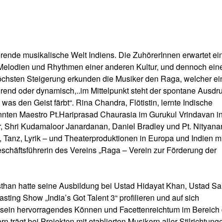
erende musikalische Welt Indiens. Die ZuhörerInnen erwartet ei
 Melodien und Rhythmen einer anderen Kultur, und dennoch ein
höchsten Steigerung erkunden die Musiker den Raga, welcher ei
̈hrend oder dynamisch,..im Mittelpunkt steht der spontane Ausdr
was den Geist färbt“. Rina Chandra, Flötistin, lernte Indische
annten Maestro Pt.Hariprasad Chaurasia im Gurukul Vrindavan i
, Shri Kudamaloor Janardanan, Daniel Bradley und Pt. Nityan
-, Tanz, Lyrik – und Theaterproduktionen in Europa und Indien m
Geschäftsführerin des Vereins „Raga – Verein zur Förderung der
sthan hatte seine Ausbildung bei Ustad Hidayat Khan, Ustad Sa
sting Show „India’s Got Talent 3“ profilieren und auf sich
 sein hervorragendes Können und Facettenreichtum im Bereich 
 trägt bei Projekten mit etablierten Musikern aller Stilrichtung