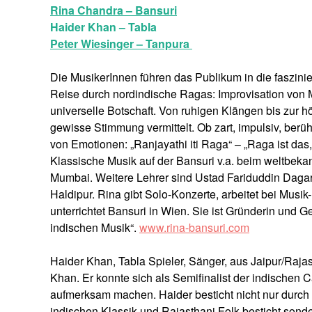
Rina Chandra – Bansuri
Haider Khan – Tabla
Peter Wiesinger – Tanpura
Die MusikerInnen führen das Publikum in die faszini
Reise durch nordindische Ragas: Improvisation von
universelle Botschaft. Von ruhigen Klängen bis zur 
gewisse Stimmung vermittelt. Ob zart, impulsiv, beru
von Emotionen: „Ranjayathi iti Raga“ – „Raga ist das, 
Klassische Musik auf der Bansuri v.a. beim weltbek
Mumbai. Weitere Lehrer sind Ustad Fariduddin Dagar
Haldipur. Rina gibt Solo-Konzerte, arbeitet bei Musik
unterrichtet Bansuri in Wien. Sie ist Gründerin und 
indischen Musik“.
www.rina-bansuri.com
Haider Khan, Tabla Spieler, Sänger, aus Jaipur/Raja
Khan. Er konnte sich als Semifinalist der indischen Ca
aufmerksam machen. Haider besticht nicht nur durch
indischen Klassik und Rajasthani Folk besticht sondern