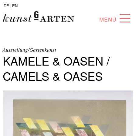
DE |
EN
MENÜ
PROGRAMM
ABOUT
Ausstellung/Gartenkunst
KAMELE & OASEN /
SAMMLUNG
CAMELS & OASES
KÜNSTLER*INNEN
PARTNER*INNEN
ANGEBOTE