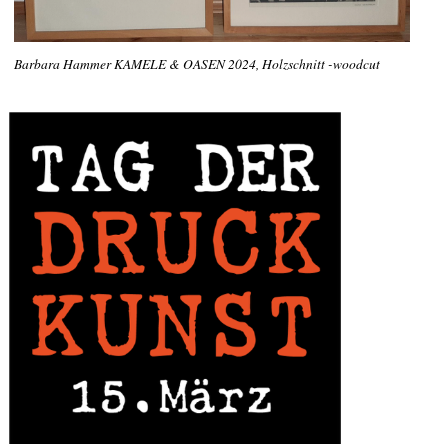
Barbara Hammer KAMELE & OASEN 2024, Holzschnitt -woodcut