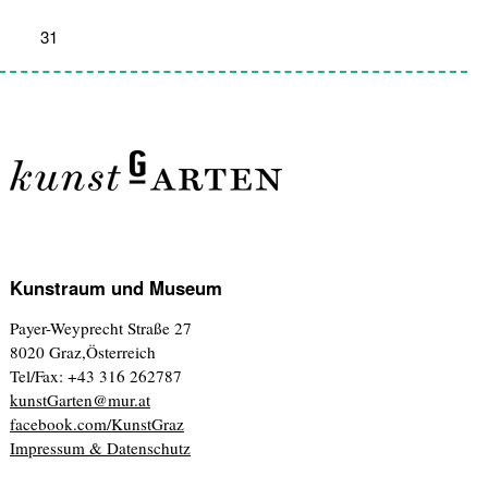
31
1
2
3
4
5
6
Kunstraum und Museum
Payer-Weyprecht Straße 27
8020 Graz,Österreich
Tel/Fax: +43 316 262787
kunstGarten@mur.at
facebook.com/KunstGraz
Impressum & Datenschutz