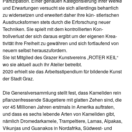
Partizipation. Einer genauen Kategorisierung ihrer Werke
und Erwartungen versucht sie sich allerdings beharrlich
zu widersetzen und erweitert daher ihre kün- stlerischen
Ausdrucksformen stets durch die Erforschung neuer
Techniken. Sie spielt mit dem kontrollierten Kon-
trollverlust der sich daraus ergibt um der eigenen Krea-
tivität ihre Freiheit zu gewähren und sich fortlaufend von
neuem selbst herauszufordern.
Sie ist Mitglied des Grazer Kunstvereins „ROTER KEIL“
wo sie aktuell auch ihr Atelier betreibt.
2020 erhielt sie das Arbeitsstipendium für bildende Kunst
der Stadt Graz.
Die Generalversammlung stellt fest, dass Kameliden rein
pflanzenfressende Säugetiere mit glatten Zehen sind, die
vor 45 Millionen Jahren erstmals in Amerika auftraten,
und dass es sechs lebende Arten von Kameliden gibt,
nämlich Dromedarkamele, Trampeltiere, Lamas, Alpakas,
Vikunjas und Guanakos in Nordafrika, Südwest- und