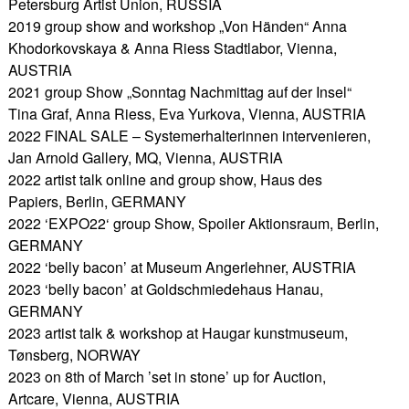
Petersburg Artist Union, RUSSIA
2019 group show and workshop „Von Händen“ Anna
Khodorkovskaya & Anna Riess Stadtlabor, Vienna,
AUSTRIA
2021 group Show „Sonntag Nachmittag auf der Insel“
Tina Graf, Anna Riess, Eva Yurkova, Vienna, AUSTRIA
2022 FINAL SALE – Systemerhalterinnen intervenieren,
Jan Arnold Gallery, MQ, Vienna, AUSTRIA
2022 artist talk online and group show, Haus des
Papiers, Berlin, GERMANY
2022 ‘EXPO22‘ group Show, Spoiler Aktionsraum, Berlin,
GERMANY
2022 ‘belly bacon’ at Museum Angerlehner, AUSTRIA
2023 ‘belly bacon’ at Goldschmiedehaus Hanau,
GERMANY
2023 artist talk & workshop at Haugar kunstmuseum,
Tønsberg, NORWAY
2023 on 8th of March ’set in stone’ up for Auction,
Artcare, Vienna, AUSTRIA