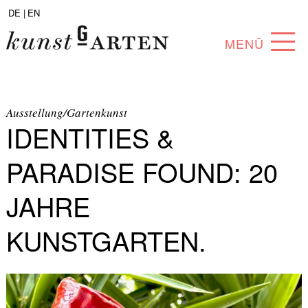
DE |
EN
MENÜ
PROGRAMM
ABOUT
Ausstellung/Gartenkunst
IDENTITIES &
SAMMLUNG
PARADISE FOUND: 20
KÜNSTLER*INNEN
JAHRE
PARTNER*INNEN
KUNSTGARTEN.
ANGEBOTE