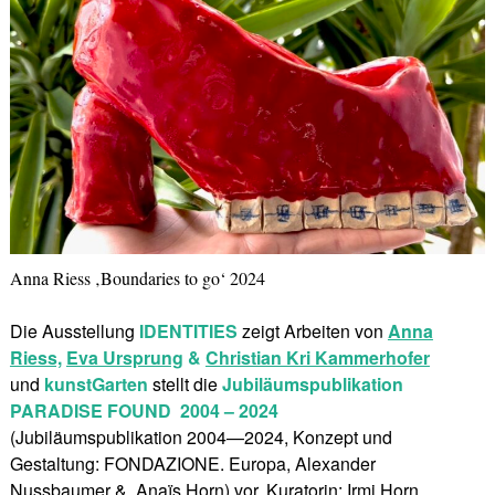
Anna Riess ‚Boundaries to go‘ 2024
Die Ausstellung
IDENTITIES
zeigt Arbeiten von
Anna
Riess,
Eva Ursprung
&
Christian Kri Kammerhofer
und
kunstGarten
stellt die
Jubiläumspublikation
PARADISE FOUND
2004 – 2024
(Jubiläumspublikation 2004—2024, Konzept und
Gestaltung: FONDAZIONE. Europa, Alexander
Nussbaumer &. Anaïs Horn) vor. Kuratorin: Irmi Horn.