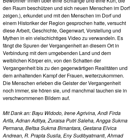
Bewohner*innen über eine Schlange und eine Kuh, die
den Raum beschützen und sich neuen Menschen im Dorf
zeigen.), erkundet und mit den Menschen im Dorf und
einem Historiker der Region gesprochen hatte, versucht
diese Arbeit, Geschichte, Gegenwart, Vorstellung und
Mythen in ein vielschichtiges Video zu verwandeln. Es
fängt die Spuren der Vergangenheit an diesem Ort in
Verbindung mit dem umgebenden Land und dem
weiblichen Körper ein, von den Schatten der
Vergangenheit bis zu den gegenwärtigen Realitäten und
dem anhaltenden Kampf der Frauen, weiterzukommen.
Die Menschen erleben die Geister der Vergangenheit
noch immer, sie hören sie, und manchmal tauchen sie in
verschwommenen Bildern auf.
Mit Dank an: Bayu Widodo, Irene Agrivina, Andi Firda
Arifa, Adnan Aditya, Zuraisa Putri Saleha, Angga Sukma
Permana, Beltsa Sukma Bimantara, Gestana Elvica
Andrean, R. Prapta Susila, Eny Sudibyatmanti, Ahmad