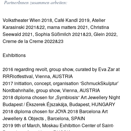
PartnerInnen zusammen arbeiten:
Volkstheater Wien 2018, Café Kandl 2019, Atelier
Karasinski 2021&22, mama matters 2021, Christina
Seewald 2021, Sophia Süßmilch 2021&23, Glein 2022,
Creme de la Creme 2022&23
Exhibitions
2016 regarding revolt, group show, curated by Eva Zar at
RRRiotfestival, Vienna, AUSTRIA
2017 initiation, concept, organisation ‘SchmuckSkulptur’
Nordbahnhalle, group show, Vienna, AUSTRIA
2018 diploma chosen for „Symbiosis“ Art Jewellery Night
Budapest / Ékszerek Éjszakája, Budapest, HUNGARY
2018 diploma chosen for JOYA 2018 Barcelona Art
Jewellery & Objects , Barcelona, SPAIN
2019 9th of March, Moskau Exhibition Center of Saint-