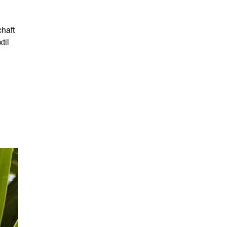
haft
til