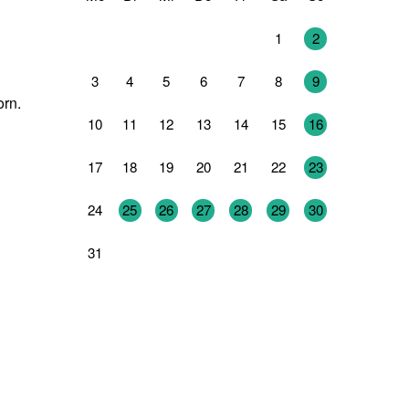
27
28
29
30
31
1
2
3
4
5
6
7
8
9
orn.
10
11
12
13
14
15
16
17
18
19
20
21
22
23
24
25
26
27
28
29
30
31
1
2
3
4
5
6