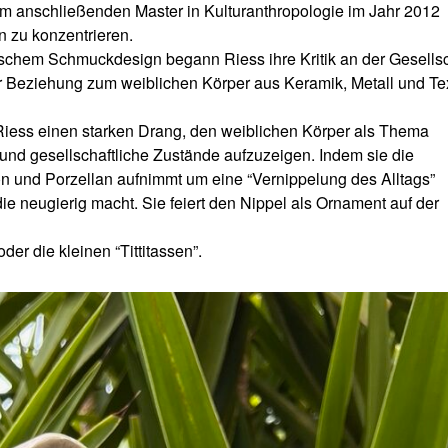
em anschließenden Master in Kulturanthropologie im Jahr 2012
n zu konzentrieren.
ischem Schmuckdesign begann Riess ihre Kritik an der Gesellsc
r Beziehung zum weiblichen Körper aus Keramik, Metall und Tex
 Riess einen starken Drang, den weiblichen Körper als Thema
 und gesellschaftliche Zustände aufzuzeigen. Indem sie die
 und Porzellan aufnimmt um eine “Vernippelung des Alltags”
e neugierig macht. Sie feiert den Nippel als Ornament auf der
der die kleinen “Tittitassen”.