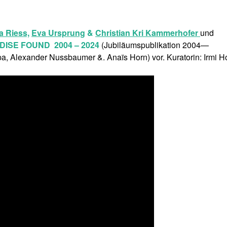
 Riess,
Eva Ursprung
&
Christian Kri Kammerhofer
und
RADISE FOUND
2004 – 2024
(Jubiläumspublikation 2004—
 Alexander Nussbaumer &. Anaïs Horn) vor. Kuratorin: Irmi H