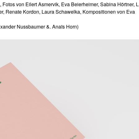
Fotos von Eilert Asmervik, Eva Beierheimer, Sabina Hörtner, L
ler, Renate Kordon, Laura Schawelka, Kompositionen von Eva
xander Nussbaumer &. Anaïs Horn)