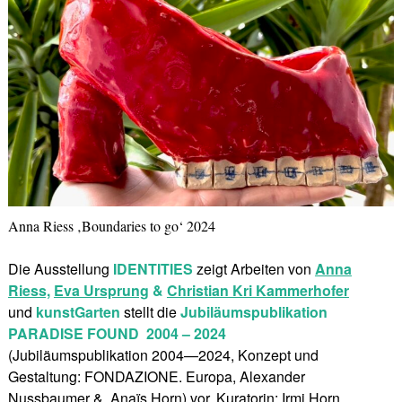
Anna Riess ‚Boundaries to go‘ 2024
Die Ausstellung
IDENTITIES
zeigt Arbeiten von
Anna
Riess,
Eva Ursprung
&
Christian Kri Kammerhofer
und
kunstGarten
stellt die
Jubiläumspublikation
PARADISE FOUND
2004 – 2024
(Jubiläumspublikation 2004—2024, Konzept und
Gestaltung: FONDAZIONE. Europa, Alexander
Nussbaumer &. Anaïs Horn) vor. Kuratorin: Irmi Horn.