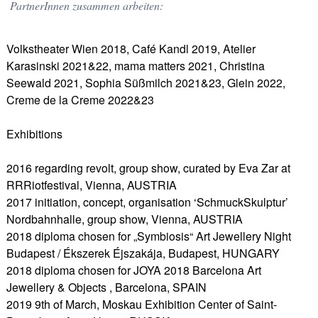
PartnerInnen zusammen arbeiten:
Volkstheater Wien 2018, Café Kandl 2019, Atelier
Karasinski 2021&22, mama matters 2021, Christina
Seewald 2021, Sophia Süßmilch 2021&23, Glein 2022,
Creme de la Creme 2022&23
Exhibitions
2016 regarding revolt, group show, curated by Eva Zar at
RRRiotfestival, Vienna, AUSTRIA
2017 initiation, concept, organisation ‘SchmuckSkulptur’
Nordbahnhalle, group show, Vienna, AUSTRIA
2018 diploma chosen for „Symbiosis“ Art Jewellery Night
Budapest / Ékszerek Éjszakája, Budapest, HUNGARY
2018 diploma chosen for JOYA 2018 Barcelona Art
Jewellery & Objects , Barcelona, SPAIN
2019 9th of March, Moskau Exhibition Center of Saint-