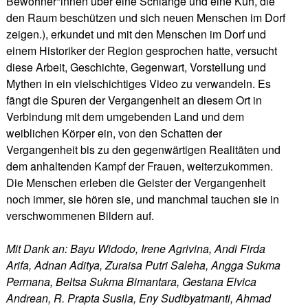
Bewohner*innen über eine Schlange und eine Kuh, die
den Raum beschützen und sich neuen Menschen im Dorf
zeigen.), erkundet und mit den Menschen im Dorf und
einem Historiker der Region gesprochen hatte, versucht
diese Arbeit, Geschichte, Gegenwart, Vorstellung und
Mythen in ein vielschichtiges Video zu verwandeln. Es
fängt die Spuren der Vergangenheit an diesem Ort in
Verbindung mit dem umgebenden Land und dem
weiblichen Körper ein, von den Schatten der
Vergangenheit bis zu den gegenwärtigen Realitäten und
dem anhaltenden Kampf der Frauen, weiterzukommen.
Die Menschen erleben die Geister der Vergangenheit
noch immer, sie hören sie, und manchmal tauchen sie in
verschwommenen Bildern auf.
Mit Dank an: Bayu Widodo, Irene Agrivina, Andi Firda
Arifa, Adnan Aditya, Zuraisa Putri Saleha, Angga Sukma
Permana, Beltsa Sukma Bimantara, Gestana Elvica
Andrean, R. Prapta Susila, Eny Sudibyatmanti, Ahmad