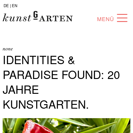
DE |
EN
MENÜ
PROGRAMM
ABOUT
none
IDENTITIES &
SAMMLUNG
PARADISE FOUND: 20
KÜNSTLER*INNEN
JAHRE
PARTNER*INNEN
KUNSTGARTEN.
ANGEBOTE