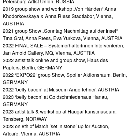
Petersburg Artist Union, RUSSIA
2019 group show and workshop „Von Händen“ Anna
Khodorkovskaya & Anna Riess Stadtlabor, Vienna,
AUSTRIA
2021 group Show „Sonntag Nachmittag auf der Insel“
Tina Graf, Anna Riess, Eva Yurkova, Vienna, AUSTRIA
2022 FINAL SALE – Systemerhalterinnen intervenieren,
Jan Arnold Gallery, MQ, Vienna, AUSTRIA
2022 artist talk online and group show, Haus des
Papiers, Berlin, GERMANY
2022 ‘EXPO22‘ group Show, Spoiler Aktionsraum, Berlin,
GERMANY
2022 ‘belly bacon’ at Museum Angerlehner, AUSTRIA
2023 ‘belly bacon’ at Goldschmiedehaus Hanau,
GERMANY
2023 artist talk & workshop at Haugar kunstmuseum,
Tønsberg, NORWAY
2023 on 8th of March ’set in stone’ up for Auction,
Artcare, Vienna, AUSTRIA