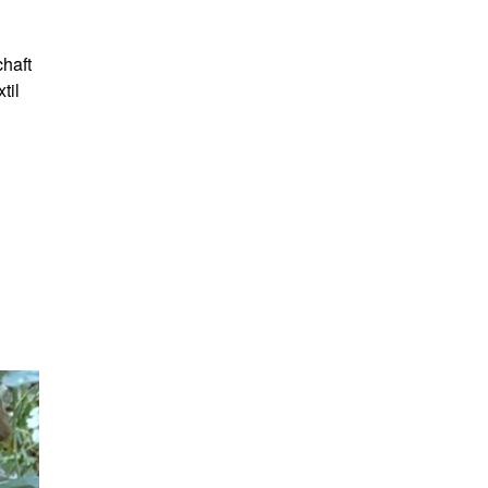
haft
til