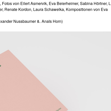
Fotos von Eilert Asmervik, Eva Beierheimer, Sabina Hörtner, L
ler, Renate Kordon, Laura Schawelka, Kompositionen von Eva
xander Nussbaumer &. Anaïs Horn)