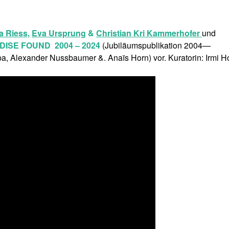
 Riess,
Eva Ursprung
&
Christian Kri Kammerhofer
und
RADISE FOUND
2004 – 2024
(Jubiläumspublikation 2004—
 Alexander Nussbaumer &. Anaïs Horn) vor. Kuratorin: Irmi H