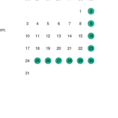
27
28
29
30
31
1
2
3
4
5
6
7
8
9
orn.
10
11
12
13
14
15
16
17
18
19
20
21
22
23
24
25
26
27
28
29
30
31
1
2
3
4
5
6