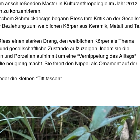
em anschließenden Master in Kulturanthropologie im Jahr 2012
n zu konzentrieren.
ischem Schmuckdesign begann Riess ihre Kritik an der Gesellsc
r Beziehung zum weiblichen Körper aus Keramik, Metall und Tex
 Riess einen starken Drang, den weiblichen Körper als Thema
 und gesellschaftliche Zustände aufzuzeigen. Indem sie die
 und Porzellan aufnimmt um eine “Vernippelung des Alltags”
e neugierig macht. Sie feiert den Nippel als Ornament auf der
der die kleinen “Tittitassen”.