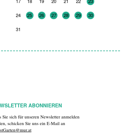
17
18
19
20
21
22
23
24
25
26
27
28
29
30
31
1
2
3
4
5
6
WSLETTER ABONNIEREN
ls Sie sich für unseren Newsletter anmelden
len, schicken Sie uns ein E-Mail an
stGarten@mur.at