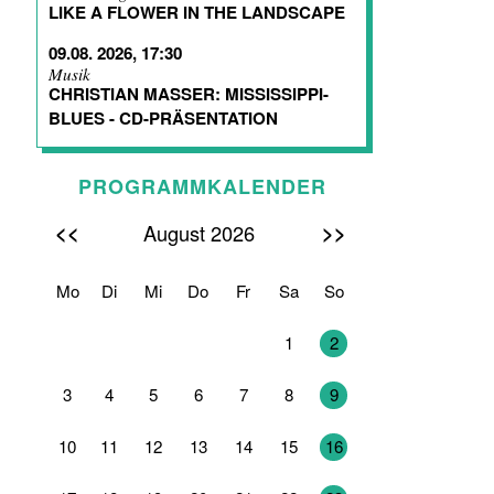
LIKE A FLOWER IN THE LANDSCAPE
09.08. 2026, 17:30
Musik
CHRISTIAN MASSER: MISSISSIPPI-
BLUES - CD-PRÄSENTATION
PROGRAMMKALENDER
<<
>>
August 2026
Mo
Di
Mi
Do
Fr
Sa
So
27
28
29
30
31
1
2
3
4
5
6
7
8
9
10
11
12
13
14
15
16