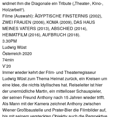
widmet ihm die Diagonale ein Tribute („Theater-, Kino-,
Holzarbeit“).
Filme (Auswahl): ÄGYPTISCHE FINSTERNIS (2002),
ZWEI FRAUEN (2006), KOMA (2009), DAS HAUS
MEINES VATERS (2013), ABSCHIED (2014),
HEIMATFILM (2016), AUFBRUCH (2018).
3.30PM
Ludwig Wüst
Österreich 2020
74min
V’20
Immer wieder kehrt der Film- und Theaterregisseur
Ludwig Wüst zum Thema Heimat zurück, ein Kreisen um
eine Idee, die nichts Idyllisches hat. Reiseleiter ist hier
der unermüdliche Martin, ein mittelloser Schauspieler,
der seinen Freund Anthony nach 15 Jahren wieder trifft.
Als Mann mit der Kamera zeichnet Anthony zwischen
Wiener Großbaustelle und Prater-Bier die Filmbilder auf,
bis mit seinem versteckten Objektiv auch die Perspektive