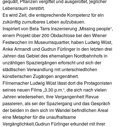
gequält, Pflanzen vergiftet und ausgerottet, jeglicher
Lebensraum zerstört.
Es wird Zeit, die entsprechende Kompetenz für ein
zukünftig zumutbares Leben aufzubauen.
Inspiriert von Bela Tarrs Inszenierung „Missing people“,
einem Projekt über 200 Obdachlose bei den Wiener
Festwochen im Museumsquartier, haben Ludwig Wüst,
Anke Armandi und Gudrun Fürlinger in den letzten drei
Jahren das Gebiet des ehemaligen Nordbahnhofs in
unzähligen Spaziergängen erforscht und sich der
städtischen Verwandlung mit unterschiedlichen
künstlerischen Zugängen angenähert.
Filmemacher Ludwig Wüst lässt dort die Protagonisten
seines neuen Films „3.30 p.m.“, die sich nach vielen
Jahren wiedersehen, ihre Vergangenheit Revue
passieren, als sei der Spaziergang und das Gespräch
der beiden in dem sich im Wandel befindlichen Areal
eine Metapher für die unaufhaltsame
Vergänglichkeit.Gudrun Fürlinger erkundet mit ihrer