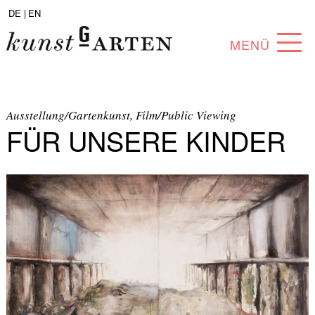
DE |
EN
MENÜ
PROGRAMM
ABOUT
Ausstellung/Gartenkunst, Film/Public Viewing
FÜR UNSERE KINDER
SAMMLUNG
KÜNSTLER*INNEN
PARTNER*INNEN
ANGEBOTE