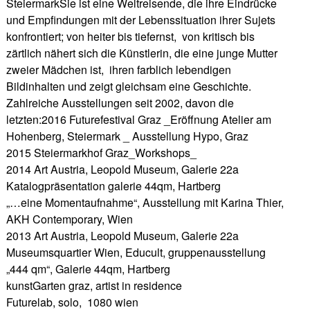
SteiermarkSie ist eine Weltreisende, die ihre Eindrücke
und Empfindungen mit der Lebenssituation ihrer Sujets
konfrontiert; von heiter bis tiefernst, von kritisch bis
zärtlich nähert sich die Künstlerin, die eine junge Mutter
zweier Mädchen ist, ihren farblich lebendigen
Bildinhalten und zeigt gleichsam eine Geschichte.
Zahlreiche Ausstellungen seit 2002, davon die
letzten:2016 Futurefestival Graz _Eröffnung Atelier am
Hohenberg, Steiermark _ Ausstellung Hypo, Graz
2015 Steiermarkhof Graz_Workshops_
2014 Art Austria, Leopold Museum, Galerie 22a
Katalogpräsentation galerie 44qm, Hartberg
„…eine Momentaufnahme“, Ausstellung mit Karina Thier,
AKH Contemporary, Wien
2013 Art Austria, Leopold Museum, Galerie 22a
Museumsquartier Wien, Educult, gruppenausstellung
„444 qm“, Galerie 44qm, Hartberg
kunstGarten graz, artist in residence
Futurelab, solo, 1080 wien