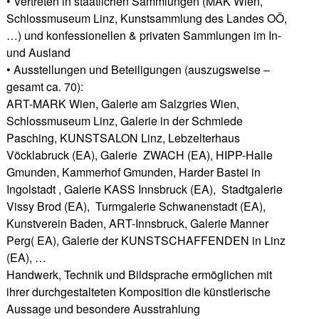
• Vertreten in staatlichen Sammlungen (MAK Wien,
Schlossmuseum Linz, Kunstsammlung des Landes OÖ,
…) und konfessionellen & privaten Sammlungen im In-
und Ausland
• Ausstellungen und Beteiligungen (auszugsweise –
gesamt ca. 70):
ART-MARK Wien, Galerie am Salzgries Wien,
Schlossmuseum Linz, Galerie in der Schmiede
Pasching, KUNSTSALON Linz, Lebzelterhaus
Vöcklabruck (EA), Galerie ZWACH (EA), HIPP-Halle
Gmunden, Kammerhof Gmunden, Harder Bastei in
Ingolstadt , Galerie KASS Innsbruck (EA), Stadtgalerie
Vissy Brod (EA), Turmgalerie Schwanenstadt (EA),
Kunstverein Baden, ART-Innsbruck, Galerie Manner
Perg( EA), Galerie der KUNSTSCHAFFENDEN in Linz
(EA), …
Handwerk, Technik und Bildsprache ermöglichen mit
ihrer durchgestalteten Komposition die künstlerische
Aussage und besondere Ausstrahlung