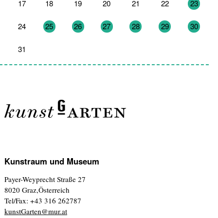
17
18
19
20
21
22
23
24
25
26
27
28
29
30
31
1
2
3
4
5
6
Kunstraum und Museum
Payer-Weyprecht Straße 27
8020 Graz,Österreich
Tel/Fax: +43 316 262787
kunstGarten@mur.at