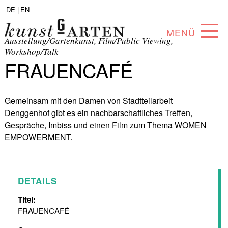
DE |
EN
MENÜ
Ausstellung/Gartenkunst, Film/Public Viewing,
Workshop/Talk
PROGRAMM
FRAUENCAFÉ
ABOUT
Gemeinsam mit den Damen von Stadtteilarbeit
SAMMLUNG
Denggenhof gibt es ein nachbarschaftliches Treffen,
Gespräche, Imbiss und einen Film zum Thema WOMEN
KÜNSTLER*INNEN
EMPOWERMENT.
PARTNER*INNEN
ANGEBOTE
DETAILS
Titel:
FRAUENCAFÉ