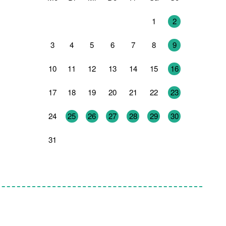
27
28
29
30
31
1
2
3
4
5
6
7
8
9
10
11
12
13
14
15
16
17
18
19
20
21
22
23
24
25
26
27
28
29
30
31
1
2
3
4
5
6