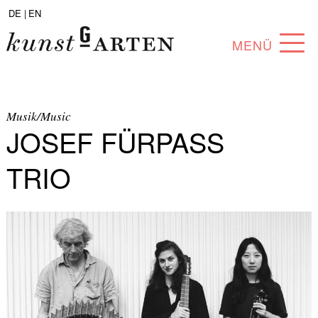
DE |
EN
MENÜ
PROGRAMM
ABOUT
Musik/Music
JOSEF FÜRPASS
SAMMLUNG
TRIO
KÜNSTLER*INNEN
PARTNER*INNEN
ANGEBOTE