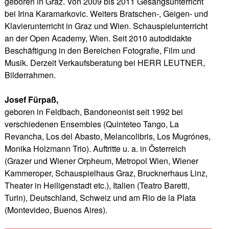
geboren in Graz. Von 2009 bis 2011 Gesangsunterricht
bei Irina Karamarkovic. Weiters Bratschen-, Geigen- und
Klavierunterricht in Graz und Wien. Schauspielunterricht
an der Open Academy, Wien. Seit 2010 autodidakte
Beschäftigung in den Bereichen Fotografie, Film und
Musik. Derzeit Verkaufsberatung bei HERR LEUTNER,
Bilderrahmen.
Josef Fürpaß,
geboren in Feldbach, Bandoneonist seit 1992 bei
verschiedenen Ensembles (Quinteteo Tango, La
Revancha, Los del Abasto, Melancolibris, Los Mugrónes,
Monika Holzmann Trio). Auftritte u. a. in Österreich
(Grazer und Wiener Orpheum, Metropol Wien, Wiener
Kammeroper, Schauspielhaus Graz, Brucknerhaus Linz,
Theater in Heiligenstadt etc.), Italien (Teatro Baretti,
Turin), Deutschland, Schweiz und am Rio de la Plata
(Montevideo, Buenos Aires).