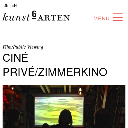
DE |
EN
MENÜ
PROGRAMM
ABOUT
Film/Public Viewing
CINÉ
SAMMLUNG
PRIVÉ/ZIMMERKINO
KÜNSTLER*INNEN
PARTNER*INNEN
ANGEBOTE