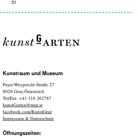
31
1
2
3
4
5
6
Kunstraum und Museum
Payer-Weyprecht Straße 27
8020 Graz,Österreich
Tel/Fax: +43 316 262787
kunstGarten@mur.at
facebook.com/KunstGraz
Impressum & Datenschutz
Öffnungszeiten: