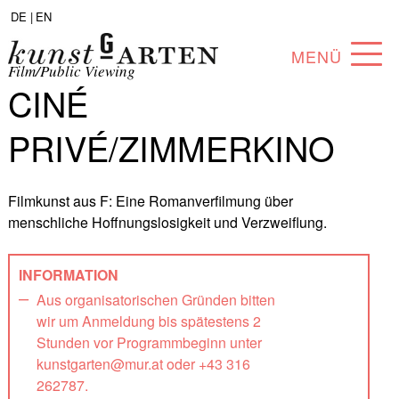
DE |
EN
MENÜ
Film/Public Viewing
CINÉ
PROGRAMM
PRIVÉ/ZIMMERKINO
ABOUT
SAMMLUNG
Filmkunst aus F: Eine Romanverfilmung über
menschliche Hoffnungslosigkeit und Verzweiflung.
KÜNSTLER*INNEN
PARTNER*INNEN
INFORMATION
Aus organisatorischen Gründen bitten
ANGEBOTE
wir um Anmeldung bis spätestens 2
Stunden vor Programmbeginn unter
kunstgarten@mur.at oder +43 316
262787.