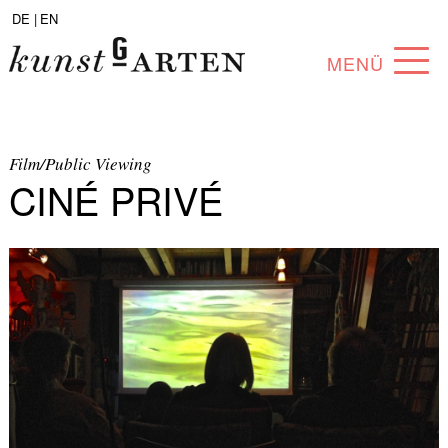
DE |
EN
MENÜ
PROGRAMM
ABOUT
Film/Public Viewing
CINÉ PRIVÉ
SAMMLUNG
KÜNSTLER*INNEN
PARTNER*INNEN
ANGEBOTE