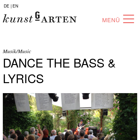
DE |
EN
MENÜ
PROGRAMM
ABOUT
Musik/Music
DANCE THE BASS &
SAMMLUNG
LYRICS
KÜNSTLER*INNEN
PARTNER*INNEN
ANGEBOTE