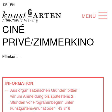
DE |
EN
MENÜ
Film/Public Viewing
CINÉ
PROGRAMM
PRIVÉ/ZIMMERKINO
ABOUT
SAMMLUNG
Filmkunst.
KÜNSTLER*INNEN
PARTNER*INNEN
INFORMATION
ANGEBOTE
Aus organisatorischen Gründen bitten
wir um Anmeldung bis spätestens 2
Stunden vor Programmbeginn unter
kunstgarten@mur.at oder +43 316