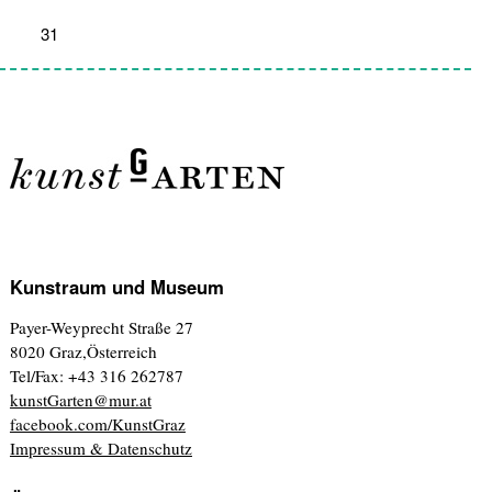
31
1
2
3
4
5
6
Kunstraum und Museum
Payer-Weyprecht Straße 27
8020 Graz,Österreich
Tel/Fax: +43 316 262787
kunstGarten@mur.at
facebook.com/KunstGraz
Impressum & Datenschutz