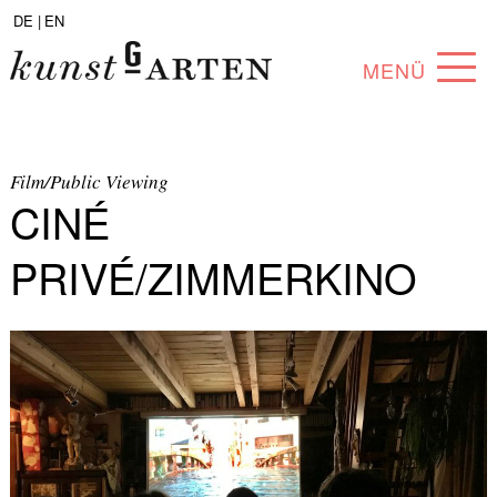
DE |
EN
MENÜ
PROGRAMM
ABOUT
Film/Public Viewing
CINÉ
SAMMLUNG
PRIVÉ/ZIMMERKINO
KÜNSTLER*INNEN
PARTNER*INNEN
ANGEBOTE