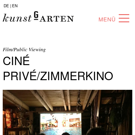
DE |
EN
MENÜ
PROGRAMM
ABOUT
Film/Public Viewing
CINÉ
SAMMLUNG
PRIVÉ/ZIMMERKINO
KÜNSTLER*INNEN
PARTNER*INNEN
ANGEBOTE