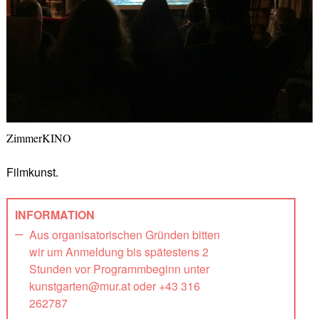
ZimmerKINO
Filmkunst.
INFORMATION
Aus organisatorischen Gründen bitten
wir um Anmeldung bis spätestens 2
Stunden vor Programmbeginn unter
kunstgarten@mur.at oder +43 316
262787