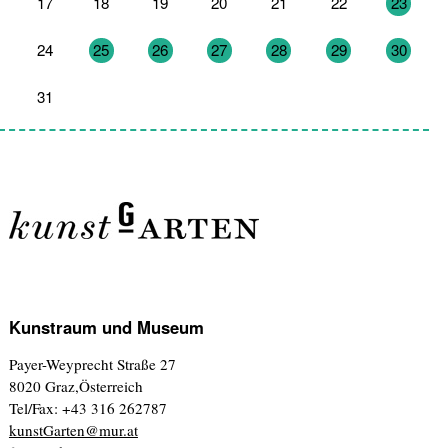
17
18
19
20
21
22
23
24
25
26
27
28
29
30
31
1
2
3
4
5
6
Kunstraum und Museum
Payer-Weyprecht Straße 27
8020 Graz,Österreich
Tel/Fax: +43 316 262787
kunstGarten@mur.at