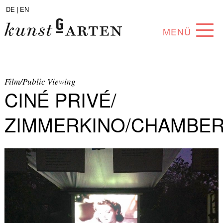
DE |
EN
MENÜ
PROGRAMM
ABOUT
Film/Public Viewing
CINÉ PRIVÉ/
SAMMLUNG
ZIMMERKINO/CHAMBE
KÜNSTLER*INNEN
PARTNER*INNEN
ANGEBOTE