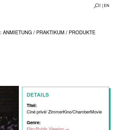
DE |
EN
 ANMIETUNG / PRAKTIKUM / PRODUKTE
DETAILS
Titel:
Ciné privé/ ZimmerKino/ChamberMovie
Genre:
Film/Public Viewing