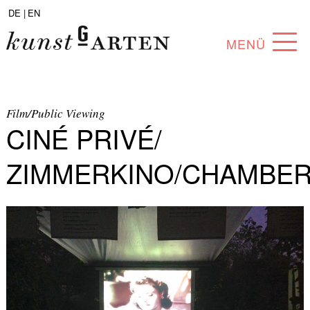
DE |
EN
MENÜ
PROGRAMM
ABOUT
Film/Public Viewing
CINÉ PRIVÉ/
SAMMLUNG
ZIMMERKINO/CHAMBE
KÜNSTLER*INNEN
PARTNER*INNEN
ANGEBOTE